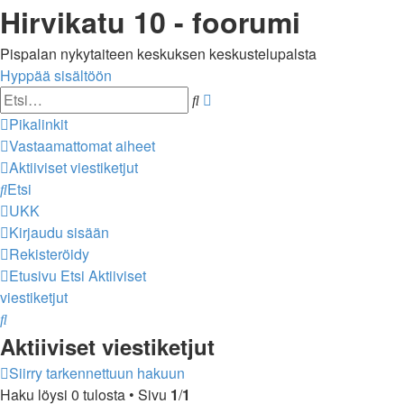
Hirvikatu 10 - foorumi
Pispalan nykytaiteen keskuksen keskustelupalsta
Hyppää sisältöön
Tarkennettu
Etsi
haku
Pikalinkit
Vastaamattomat aiheet
Aktiiviset viestiketjut
Etsi
UKK
Kirjaudu sisään
Rekisteröidy
Etusivu
Etsi
Aktiiviset
viestiketjut
Etsi
Aktiiviset viestiketjut
Siirry tarkennettuun hakuun
Haku löysi 0 tulosta • Sivu
1
/
1