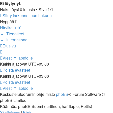
Ei löytynyt.
Haku löysi 0 tulosta • Sivu
1
/
1
Siirry tarkennettuun hakuun
Hyppää
Hirvikatu 10
↳ Tiedotteet
↳ International
Etusivu
Viesti Ylläpidolle
Kaikki ajat ovat
UTC+03:00
Poista evästeet
Kaikki ajat ovat
UTC+03:00
Poista evästeet
Viesti Ylläpidolle
Keskustelufoorumin ohjelmisto
phpBB
® Forum Software ©
phpBB Limited
Käännös: phpBB Suomi (lurttinen, harritapio, Pettis)
Yksityisyys
|
Ehdot