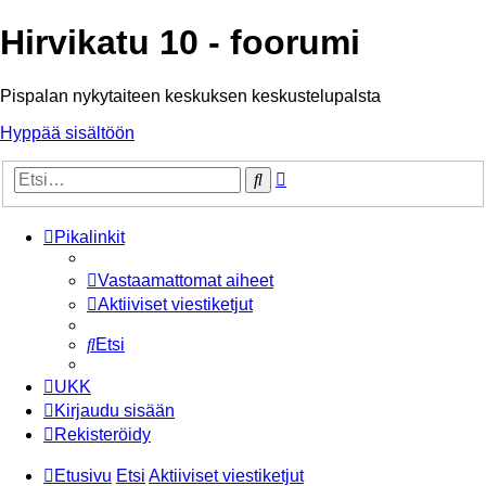
Hirvikatu 10 - foorumi
Pispalan nykytaiteen keskuksen keskustelupalsta
Hyppää sisältöön
Tarkennettu
Etsi
haku
Pikalinkit
Vastaamattomat aiheet
Aktiiviset viestiketjut
Etsi
UKK
Kirjaudu sisään
Rekisteröidy
Etusivu
Etsi
Aktiiviset viestiketjut