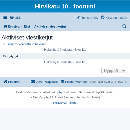
Hirvikatu 10 - foorumi
UKK
Rekisteröidy
Kirjaudu sisään
E
Etusivu
Etsi
Aktiiviset viestiketjut
t
Aktiiviset viestiketjut
s
Siirry tarkennettuun hakuun
i
Haku löysi 0 tulosta • Sivu
1
/
1
Ei löytynyt.
Haku löysi 0 tulosta • Sivu
1
/
1
Hyppää
Etusivu
Viesti Ylläpidolle
Poista evästeet
Kaikki ajat ovat
UTC+03:00
Keskustelufoorumin ohjelmisto
phpBB
® Forum Software © phpBB Limited
Käännös: phpBB Suomi (lurttinen, harritapio, Pettis)
Yksityisyys
|
Ehdot