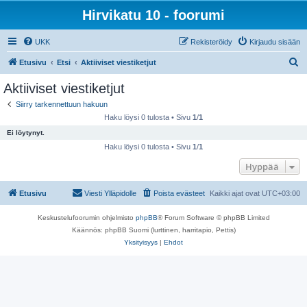
Hirvikatu 10 - foorumi
UKK
Rekisteröidy
Kirjaudu sisään
E
Etusivu
Etsi
Aktiiviset viestiketjut
t
Aktiiviset viestiketjut
s
Siirry tarkennettuun hakuun
i
Haku löysi 0 tulosta • Sivu
1
/
1
Ei löytynyt.
Haku löysi 0 tulosta • Sivu
1
/
1
Hyppää
Etusivu
Viesti Ylläpidolle
Poista evästeet
Kaikki ajat ovat
UTC+03:00
Keskustelufoorumin ohjelmisto
phpBB
® Forum Software © phpBB Limited
Käännös: phpBB Suomi (lurttinen, harritapio, Pettis)
Yksityisyys
|
Ehdot