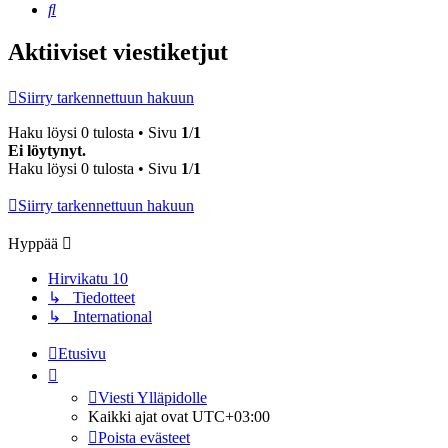
Etsi
Aktiiviset viestiketjut
Siirry tarkennettuun hakuun
Haku löysi 0 tulosta • Sivu
1
/
1
Ei löytynyt.
Haku löysi 0 tulosta • Sivu
1
/
1
Siirry tarkennettuun hakuun
Hyppää
Hirvikatu 10
↳ Tiedotteet
↳ International
Etusivu
Viesti Ylläpidolle
Kaikki ajat ovat
UTC+03:00
Poista evästeet