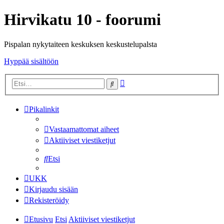
Hirvikatu 10 - foorumi
Pispalan nykytaiteen keskuksen keskustelupalsta
Hyppää sisältöön
Tarkennettu
Etsi
haku
Pikalinkit
Vastaamattomat aiheet
Aktiiviset viestiketjut
Etsi
UKK
Kirjaudu sisään
Rekisteröidy
Etusivu
Etsi
Aktiiviset viestiketjut