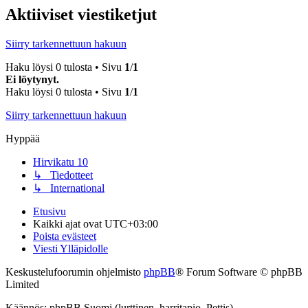
Aktiiviset viestiketjut
Siirry tarkennettuun hakuun
Haku löysi 0 tulosta • Sivu
1
/
1
Ei löytynyt.
Haku löysi 0 tulosta • Sivu
1
/
1
Siirry tarkennettuun hakuun
Hyppää
Hirvikatu 10
↳ Tiedotteet
↳ International
Etusivu
Kaikki ajat ovat
UTC+03:00
Poista evästeet
Viesti Ylläpidolle
Keskustelufoorumin ohjelmisto
phpBB
® Forum Software © phpBB
Limited
Käännös: phpBB Suomi (lurttinen, harritapio, Pettis)