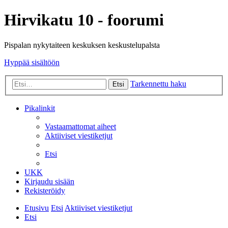
Hirvikatu 10 - foorumi
Pispalan nykytaiteen keskuksen keskustelupalsta
Hyppää sisältöön
Tarkennettu haku
Etsi
Pikalinkit
Vastaamattomat aiheet
Aktiiviset viestiketjut
Etsi
UKK
Kirjaudu sisään
Rekisteröidy
Etusivu
Etsi
Aktiiviset viestiketjut
Etsi