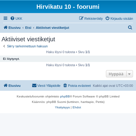
Hirvikatu 10 - foorumi
UKK
Rekisteröidy
Kirjaudu sisään
E
Etusivu
Etsi
Aktiiviset viestiketjut
t
Aktiiviset viestiketjut
s
Siirry tarkennettuun hakuun
i
Haku löysi 0 tulosta • Sivu
1
/
1
Ei löytynyt.
Haku löysi 0 tulosta • Sivu
1
/
1
Hyppää
Etusivu
Viesti Ylläpidolle
Poista evästeet
Kaikki ajat ovat
UTC+03:00
Keskustelufoorumin ohjelmisto
phpBB
® Forum Software © phpBB Limited
Käännös: phpBB Suomi (lurttinen, harritapio, Pettis)
Yksityisyys
|
Ehdot