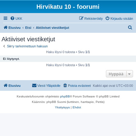
Hirvikatu 10 - foorumi
UKK
Rekisteröidy
Kirjaudu sisään
E
Etusivu
Etsi
Aktiiviset viestiketjut
t
Aktiiviset viestiketjut
s
Siirry tarkennettuun hakuun
i
Haku löysi 0 tulosta • Sivu
1
/
1
Ei löytynyt.
Haku löysi 0 tulosta • Sivu
1
/
1
Hyppää
Etusivu
Viesti Ylläpidolle
Poista evästeet
Kaikki ajat ovat
UTC+03:00
Keskustelufoorumin ohjelmisto
phpBB
® Forum Software © phpBB Limited
Käännös: phpBB Suomi (lurttinen, harritapio, Pettis)
Yksityisyys
|
Ehdot