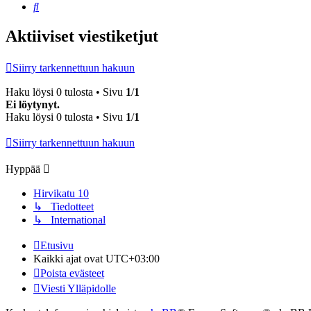
Etsi
Aktiiviset viestiketjut
Siirry tarkennettuun hakuun
Haku löysi 0 tulosta • Sivu
1
/
1
Ei löytynyt.
Haku löysi 0 tulosta • Sivu
1
/
1
Siirry tarkennettuun hakuun
Hyppää
Hirvikatu 10
↳ Tiedotteet
↳ International
Etusivu
Kaikki ajat ovat
UTC+03:00
Poista evästeet
Viesti Ylläpidolle