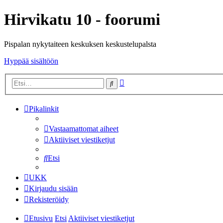
Hirvikatu 10 - foorumi
Pispalan nykytaiteen keskuksen keskustelupalsta
Hyppää sisältöön
Tarkennettu
Etsi
haku
Pikalinkit
Vastaamattomat aiheet
Aktiiviset viestiketjut
Etsi
UKK
Kirjaudu sisään
Rekisteröidy
Etusivu
Etsi
Aktiiviset viestiketjut