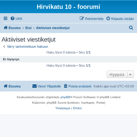
Hirvikatu 10 - foorumi
UKK
Rekisteröidy
Kirjaudu sisään
E
Etusivu
Etsi
Aktiiviset viestiketjut
t
Aktiiviset viestiketjut
s
Siirry tarkennettuun hakuun
i
Haku löysi 0 tulosta • Sivu
1
/
1
Ei löytynyt.
Haku löysi 0 tulosta • Sivu
1
/
1
Hyppää
Etusivu
Viesti Ylläpidolle
Poista evästeet
Kaikki ajat ovat
UTC+03:00
Keskustelufoorumin ohjelmisto
phpBB
® Forum Software © phpBB Limited
Käännös: phpBB Suomi (lurttinen, harritapio, Pettis)
Yksityisyys
|
Ehdot