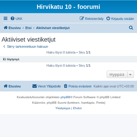
Hirvikatu 10 - foorumi
UKK
Rekisteröidy
Kirjaudu sisään
E
Etusivu
Etsi
Aktiiviset viestiketjut
t
Aktiiviset viestiketjut
s
Siirry tarkennettuun hakuun
i
Haku löysi 0 tulosta • Sivu
1
/
1
Ei löytynyt.
Haku löysi 0 tulosta • Sivu
1
/
1
Hyppää
Etusivu
Viesti Ylläpidolle
Poista evästeet
Kaikki ajat ovat
UTC+03:00
Keskustelufoorumin ohjelmisto
phpBB
® Forum Software © phpBB Limited
Käännös: phpBB Suomi (lurttinen, harritapio, Pettis)
Yksityisyys
|
Ehdot