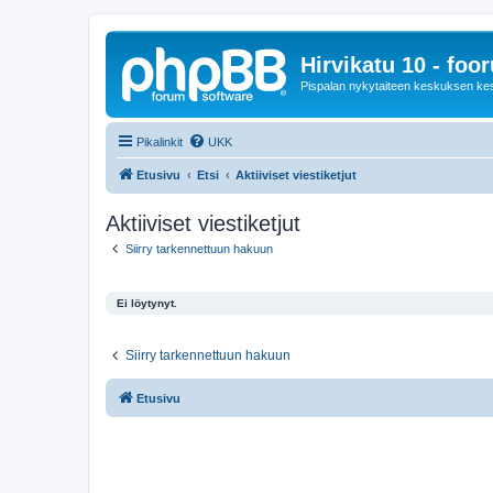
Hirvikatu 10 - foo
Pispalan nykytaiteen keskuksen ke
Pikalinkit
UKK
Etusivu
Etsi
Aktiiviset viestiketjut
Aktiiviset viestiketjut
Siirry tarkennettuun hakuun
Ei löytynyt.
Siirry tarkennettuun hakuun
Etusivu