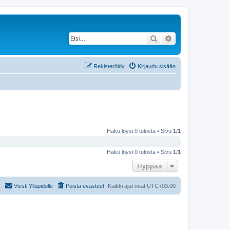
Etsi
Tarkennettu haku
Rekisteröidy
Kirjaudu sisään
Haku löysi 0 tulosta • Sivu
1
/
1
Haku löysi 0 tulosta • Sivu
1
/
1
Hyppää
Viesti Ylläpidolle
Poista evästeet
Kaikki ajat ovat
UTC+03:00