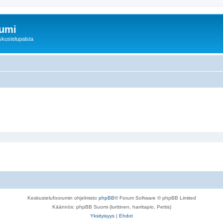
rumi
skustelupalsta
Keskustelufoorumin ohjelmisto
phpBB
® Forum Software © phpBB Limited
Käännös: phpBB Suomi (lurttinen, harritapio, Pettis)
Yksityisyys
|
Ehdot