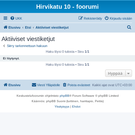
Hirvikatu 10 - foorumi
UKK
Rekisteröidy
Kirjaudu sisään
E
Etusivu
Etsi
Aktiiviset viestiketjut
t
Aktiiviset viestiketjut
s
Siirry tarkennettuun hakuun
i
Haku löysi 0 tulosta • Sivu
1
/
1
Ei löytynyt.
Haku löysi 0 tulosta • Sivu
1
/
1
Hyppää
Etusivu
Viesti Ylläpidolle
Poista evästeet
Kaikki ajat ovat
UTC+03:00
Keskustelufoorumin ohjelmisto
phpBB
® Forum Software © phpBB Limited
Käännös: phpBB Suomi (lurttinen, harritapio, Pettis)
Yksityisyys
|
Ehdot