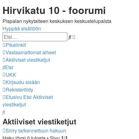
Hirvikatu 10 - foorumi
Pispalan nykytaiteen keskuksen keskustelupalsta
Hyppää sisältöön
Tarkennettu
Etsi
haku
Pikalinkit
Vastaamattomat aiheet
Aktiiviset viestiketjut
Etsi
UKK
Kirjaudu sisään
Rekisteröidy
Etusivu
Etsi
Aktiiviset
viestiketjut
Etsi
Aktiiviset viestiketjut
Siirry tarkennettuun hakuun
Haku löysi 0 tulosta • Sivu
1
/
1