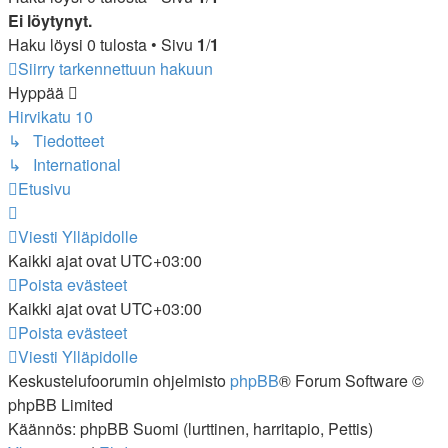
Ei löytynyt.
Haku löysi 0 tulosta • Sivu
1
/
1
Siirry tarkennettuun hakuun
Hyppää
Hirvikatu 10
↳ Tiedotteet
↳ International
Etusivu
Viesti Ylläpidolle
Kaikki ajat ovat
UTC+03:00
Poista evästeet
Kaikki ajat ovat
UTC+03:00
Poista evästeet
Viesti Ylläpidolle
Keskustelufoorumin ohjelmisto
phpBB
® Forum Software ©
phpBB Limited
Käännös: phpBB Suomi (lurttinen, harritapio, Pettis)