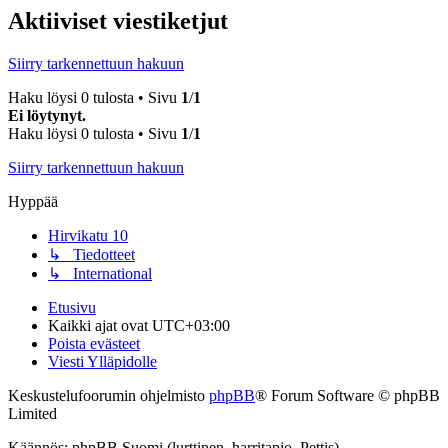
Aktiiviset viestiketjut
Siirry tarkennettuun hakuun
Haku löysi 0 tulosta • Sivu
1
/
1
Ei löytynyt.
Haku löysi 0 tulosta • Sivu
1
/
1
Siirry tarkennettuun hakuun
Hyppää
Hirvikatu 10
↳ Tiedotteet
↳ International
Etusivu
Kaikki ajat ovat
UTC+03:00
Poista evästeet
Viesti Ylläpidolle
Keskustelufoorumin ohjelmisto
phpBB
® Forum Software © phpBB
Limited
Käännös: phpBB Suomi (lurttinen, harritapio, Pettis)