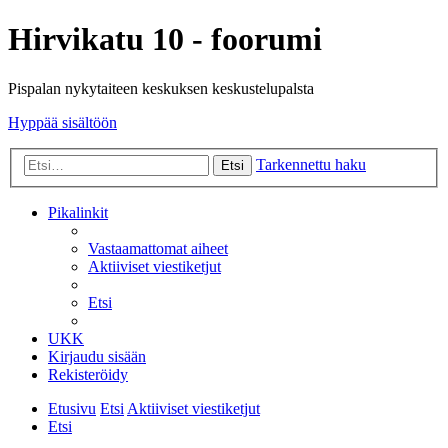
Hirvikatu 10 - foorumi
Pispalan nykytaiteen keskuksen keskustelupalsta
Hyppää sisältöön
Tarkennettu haku
Etsi
Pikalinkit
Vastaamattomat aiheet
Aktiiviset viestiketjut
Etsi
UKK
Kirjaudu sisään
Rekisteröidy
Etusivu
Etsi
Aktiiviset viestiketjut
Etsi