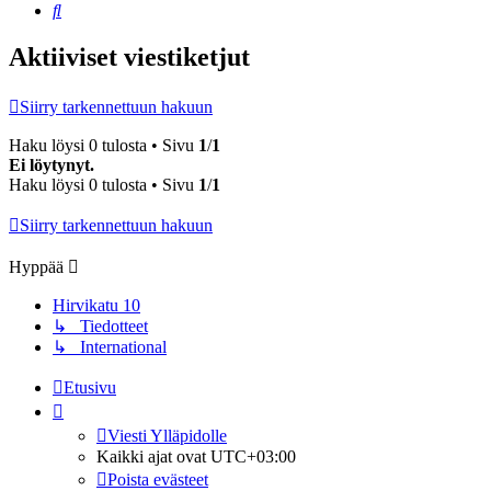
Etsi
Aktiiviset viestiketjut
Siirry tarkennettuun hakuun
Haku löysi 0 tulosta • Sivu
1
/
1
Ei löytynyt.
Haku löysi 0 tulosta • Sivu
1
/
1
Siirry tarkennettuun hakuun
Hyppää
Hirvikatu 10
↳ Tiedotteet
↳ International
Etusivu
Viesti Ylläpidolle
Kaikki ajat ovat
UTC+03:00
Poista evästeet