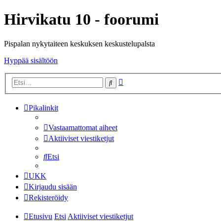
Hirvikatu 10 - foorumi
Pispalan nykytaiteen keskuksen keskustelupalsta
Hyppää sisältöön
Tarkennettu
Etsi
haku
Pikalinkit
Vastaamattomat aiheet
Aktiiviset viestiketjut
Etsi
UKK
Kirjaudu sisään
Rekisteröidy
Etusivu
Etsi
Aktiiviset viestiketjut