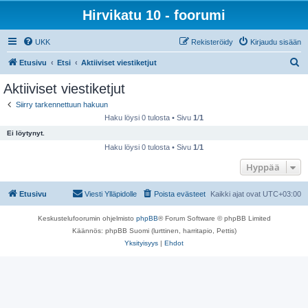
Hirvikatu 10 - foorumi
UKK
Rekisteröidy
Kirjaudu sisään
E
Etusivu
Etsi
Aktiiviset viestiketjut
t
Aktiiviset viestiketjut
s
Siirry tarkennettuun hakuun
i
Haku löysi 0 tulosta • Sivu
1
/
1
Ei löytynyt.
Haku löysi 0 tulosta • Sivu
1
/
1
Hyppää
Etusivu
Viesti Ylläpidolle
Poista evästeet
Kaikki ajat ovat
UTC+03:00
Keskustelufoorumin ohjelmisto
phpBB
® Forum Software © phpBB Limited
Käännös: phpBB Suomi (lurttinen, harritapio, Pettis)
Yksityisyys
|
Ehdot