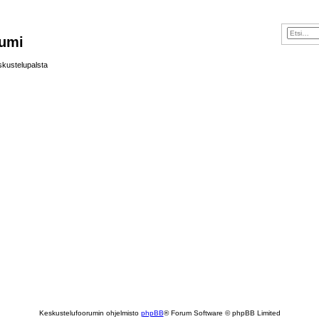
rumi
skustelupalsta
Keskustelufoorumin ohjelmisto
phpBB
® Forum Software © phpBB Limited