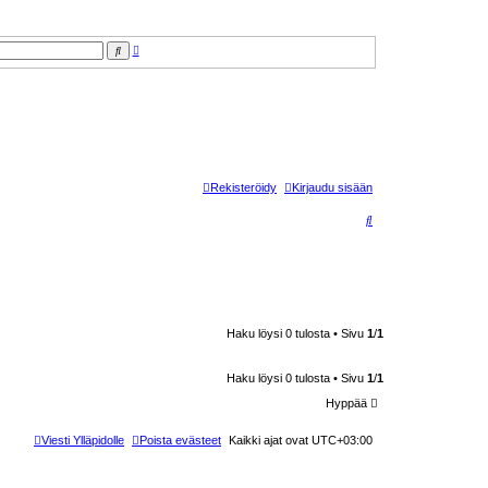
T
E
a
t
r
s
k
i
e
n
n
e
t
t
u
h
Rekisteröidy
Kirjaudu sisään
a
k
u
E
t
s
i
Haku löysi 0 tulosta • Sivu
1
/
1
Haku löysi 0 tulosta • Sivu
1
/
1
Hyppää
Viesti Ylläpidolle
Poista evästeet
Kaikki ajat ovat
UTC+03:00