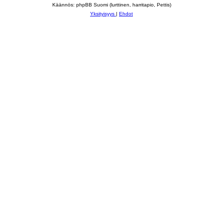
Käännös: phpBB Suomi (lurttinen, harritapio, Pettis)
Yksityisyys
|
Ehdot