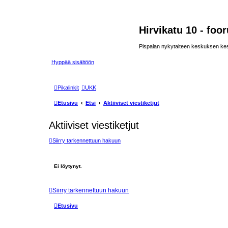
Hirvikatu 10 - foo
Pispalan nykytaiteen keskuksen ke
Hyppää sisältöön
Pikalinkit
UKK
Etusivu
Etsi
Aktiiviset viestiketjut
Aktiiviset viestiketjut
Siirry tarkennettuun hakuun
Ei löytynyt.
Siirry tarkennettuun hakuun
Etusivu