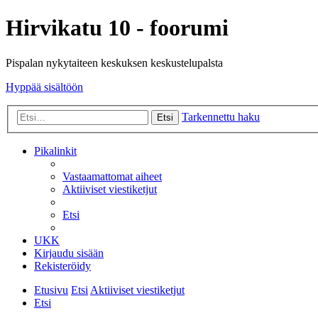
Hirvikatu 10 - foorumi
Pispalan nykytaiteen keskuksen keskustelupalsta
Hyppää sisältöön
Tarkennettu haku
Etsi
Pikalinkit
Vastaamattomat aiheet
Aktiiviset viestiketjut
Etsi
UKK
Kirjaudu sisään
Rekisteröidy
Etusivu
Etsi
Aktiiviset viestiketjut
Etsi