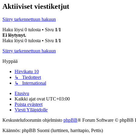
Aktiiviset viestiketjut
Siirry tarkennettuun hakuun
Haku löysi 0 tulosta • Sivu
1
/
1
Ei löytynyt.
Haku löysi 0 tulosta • Sivu
1
/
1
Siirry tarkennettuun hakuun
Hyppää
Hirvikatu 10
↳ Tiedotteet
↳ International
Etusivu
Kaikki ajat ovat
UTC+03:00
Poista evästeet
Viesti Ylläpidolle
Keskustelufoorumin ohjelmisto
phpBB
® Forum Software © phpBB 
Käännös: phpBB Suomi (lurttinen, harritapio, Pettis)