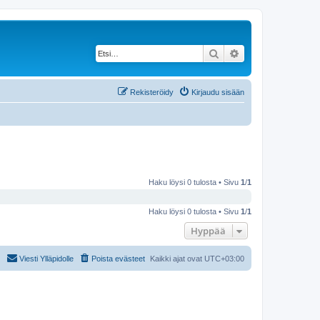
Etsi
Tarkennettu haku
Rekisteröidy
Kirjaudu sisään
Haku löysi 0 tulosta • Sivu
1
/
1
Haku löysi 0 tulosta • Sivu
1
/
1
Hyppää
Viesti Ylläpidolle
Poista evästeet
Kaikki ajat ovat
UTC+03:00