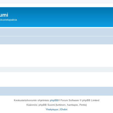
rumi
skustelupalsta
Keskustelufoorumin ohjelmisto
phpBB
® Forum Software © phpBB Limited
Käännös: phpBB Suomi (lurttinen, harritapio, Pettis)
Yksityisyys
|
Ehdot