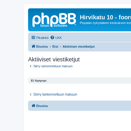
Hirvikatu 10 - foo
Pispalan nykytaiteen keskuksen ke
Pikalinkit
UKK
Etusivu
Etsi
Aktiiviset viestiketjut
Aktiiviset viestiketjut
Siirry tarkennettuun hakuun
Ei löytynyt.
Siirry tarkennettuun hakuun
Etusivu