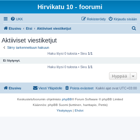
Hirvikatu 10 - foorumi
UKK
Rekisteröidy
Kirjaudu sisään
E
Etusivu
Etsi
Aktiiviset viestiketjut
t
Aktiiviset viestiketjut
s
Siirry tarkennettuun hakuun
i
Haku löysi 0 tulosta • Sivu
1
/
1
Ei löytynyt.
Haku löysi 0 tulosta • Sivu
1
/
1
Hyppää
Etusivu
Viesti Ylläpidolle
Poista evästeet
Kaikki ajat ovat
UTC+03:00
Keskustelufoorumin ohjelmisto
phpBB
® Forum Software © phpBB Limited
Käännös: phpBB Suomi (lurttinen, harritapio, Pettis)
Yksityisyys
|
Ehdot