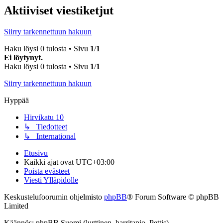
Aktiiviset viestiketjut
Siirry tarkennettuun hakuun
Haku löysi 0 tulosta • Sivu
1
/
1
Ei löytynyt.
Haku löysi 0 tulosta • Sivu
1
/
1
Siirry tarkennettuun hakuun
Hyppää
Hirvikatu 10
↳ Tiedotteet
↳ International
Etusivu
Kaikki ajat ovat
UTC+03:00
Poista evästeet
Viesti Ylläpidolle
Keskustelufoorumin ohjelmisto
phpBB
® Forum Software © phpBB
Limited
Käännös: phpBB Suomi (lurttinen, harritapio, Pettis)