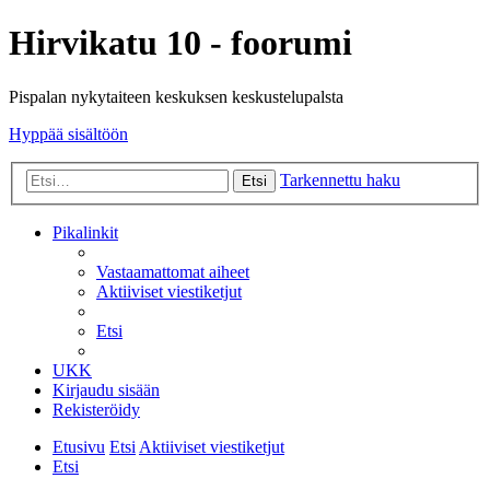
Hirvikatu 10 - foorumi
Pispalan nykytaiteen keskuksen keskustelupalsta
Hyppää sisältöön
Tarkennettu haku
Etsi
Pikalinkit
Vastaamattomat aiheet
Aktiiviset viestiketjut
Etsi
UKK
Kirjaudu sisään
Rekisteröidy
Etusivu
Etsi
Aktiiviset viestiketjut
Etsi