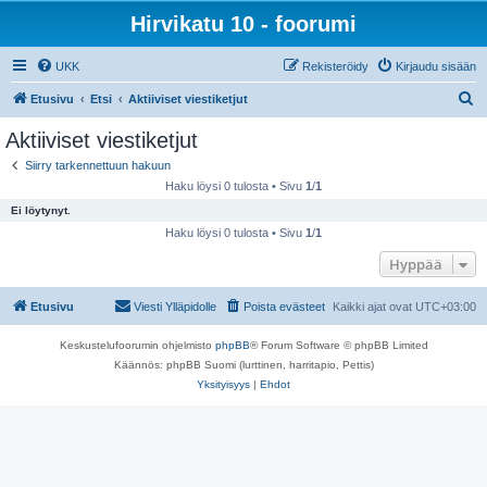
Hirvikatu 10 - foorumi
UKK
Rekisteröidy
Kirjaudu sisään
E
Etusivu
Etsi
Aktiiviset viestiketjut
t
Aktiiviset viestiketjut
s
Siirry tarkennettuun hakuun
i
Haku löysi 0 tulosta • Sivu
1
/
1
Ei löytynyt.
Haku löysi 0 tulosta • Sivu
1
/
1
Hyppää
Etusivu
Viesti Ylläpidolle
Poista evästeet
Kaikki ajat ovat
UTC+03:00
Keskustelufoorumin ohjelmisto
phpBB
® Forum Software © phpBB Limited
Käännös: phpBB Suomi (lurttinen, harritapio, Pettis)
Yksityisyys
|
Ehdot