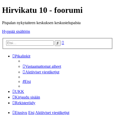
Hirvikatu 10 - foorumi
Pispalan nykytaiteen keskuksen keskustelupalsta
Hyppää sisältöön
Tarkennettu
Etsi
haku
Pikalinkit
Vastaamattomat aiheet
Aktiiviset viestiketjut
Etsi
UKK
Kirjaudu sisään
Rekisteröidy
Etusivu
Etsi
Aktiiviset viestiketjut