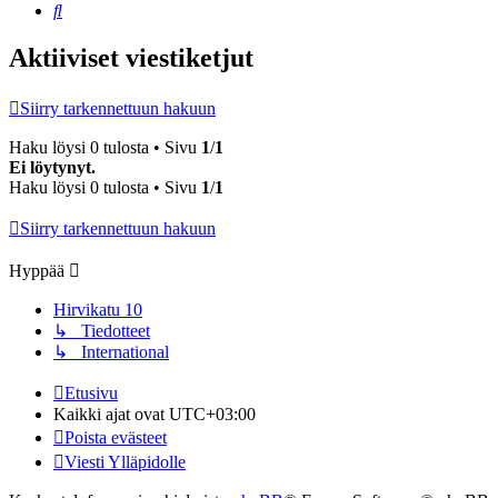
Etsi
Aktiiviset viestiketjut
Siirry tarkennettuun hakuun
Haku löysi 0 tulosta • Sivu
1
/
1
Ei löytynyt.
Haku löysi 0 tulosta • Sivu
1
/
1
Siirry tarkennettuun hakuun
Hyppää
Hirvikatu 10
↳ Tiedotteet
↳ International
Etusivu
Kaikki ajat ovat
UTC+03:00
Poista evästeet
Viesti Ylläpidolle