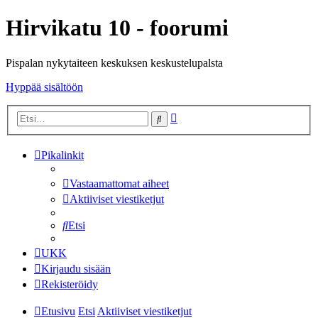
Hirvikatu 10 - foorumi
Pispalan nykytaiteen keskuksen keskustelupalsta
Hyppää sisältöön
Tarkennettu
Etsi
haku
Pikalinkit
Vastaamattomat aiheet
Aktiiviset viestiketjut
Etsi
UKK
Kirjaudu sisään
Rekisteröidy
Etusivu
Etsi
Aktiiviset viestiketjut