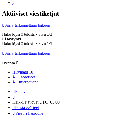
Etsi
Aktiiviset viestiketjut
Siirry tarkennettuun hakuun
Haku löysi 0 tulosta • Sivu
1
/
1
Ei löytynyt.
Haku löysi 0 tulosta • Sivu
1
/
1
Siirry tarkennettuun hakuun
Hyppää
Hirvikatu 10
↳ Tiedotteet
↳ International
Etusivu
Kaikki ajat ovat
UTC+03:00
Poista evästeet
Viesti Ylläpidolle