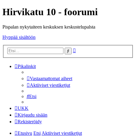
Hirvikatu 10 - foorumi
Pispalan nykytaiteen keskuksen keskustelupalsta
Hyppää sisältöön
Tarkennettu
Etsi
haku
Pikalinkit
Vastaamattomat aiheet
Aktiiviset viestiketjut
Etsi
UKK
Kirjaudu sisään
Rekisteröidy
Etusivu
Etsi
Aktiiviset viestiketjut