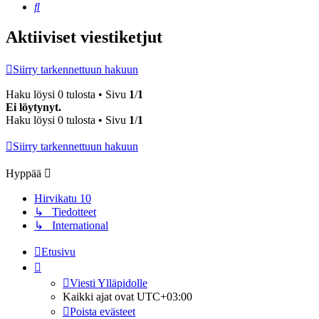
Etsi
Aktiiviset viestiketjut
Siirry tarkennettuun hakuun
Haku löysi 0 tulosta • Sivu
1
/
1
Ei löytynyt.
Haku löysi 0 tulosta • Sivu
1
/
1
Siirry tarkennettuun hakuun
Hyppää
Hirvikatu 10
↳ Tiedotteet
↳ International
Etusivu
Viesti Ylläpidolle
Kaikki ajat ovat
UTC+03:00
Poista evästeet