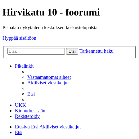
Hirvikatu 10 - foorumi
Pispalan nykytaiteen keskuksen keskustelupalsta
Hyppää sisältöön
Tarkennettu haku
Etsi
Pikalinkit
Vastaamattomat aiheet
Aktiiviset viestiketjut
Etsi
UKK
Kirjaudu sisään
Rekisteröidy
Etusivu
Etsi
Aktiiviset viestiketjut
Etsi