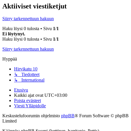
Aktiiviset viestiketjut
Siirry tarkennettuun hakuun
Haku löysi 0 tulosta • Sivu
1
/
1
Ei löytynyt.
Haku löysi 0 tulosta • Sivu
1
/
1
Siirry tarkennettuun hakuun
Hyppää
Hirvikatu 10
↳ Tiedotteet
↳ International
Etusivu
Kaikki ajat ovat
UTC+03:00
Poista evästeet
Viesti Ylläpidolle
Keskustelufoorumin ohjelmisto
phpBB
® Forum Software © phpBB
Limited
Käännös: phpBB Suomi (lurttinen, harritapio, Pettis)