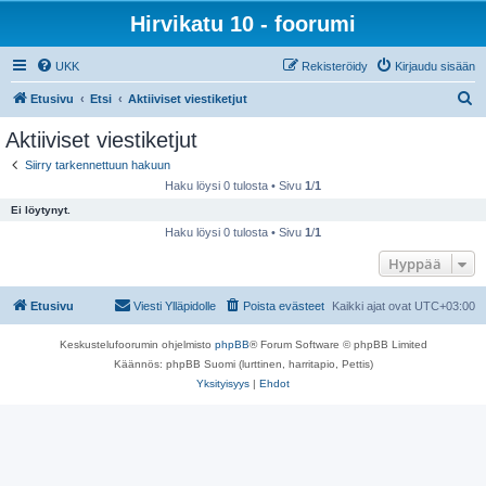
Hirvikatu 10 - foorumi
UKK
Rekisteröidy
Kirjaudu sisään
E
Etusivu
Etsi
Aktiiviset viestiketjut
t
Aktiiviset viestiketjut
s
Siirry tarkennettuun hakuun
i
Haku löysi 0 tulosta • Sivu
1
/
1
Ei löytynyt.
Haku löysi 0 tulosta • Sivu
1
/
1
Hyppää
Etusivu
Viesti Ylläpidolle
Poista evästeet
Kaikki ajat ovat
UTC+03:00
Keskustelufoorumin ohjelmisto
phpBB
® Forum Software © phpBB Limited
Käännös: phpBB Suomi (lurttinen, harritapio, Pettis)
Yksityisyys
|
Ehdot