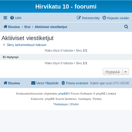
Hirvikatu 10 - foorumi
UKK
Rekisteröidy
Kirjaudu sisään
E
Etusivu
Etsi
Aktiiviset viestiketjut
t
Aktiiviset viestiketjut
s
Siirry tarkennettuun hakuun
i
Haku löysi 0 tulosta • Sivu
1
/
1
Ei löytynyt.
Haku löysi 0 tulosta • Sivu
1
/
1
Hyppää
Etusivu
Viesti Ylläpidolle
Poista evästeet
Kaikki ajat ovat
UTC+03:00
Keskustelufoorumin ohjelmisto
phpBB
® Forum Software © phpBB Limited
Käännös: phpBB Suomi (lurttinen, harritapio, Pettis)
Yksityisyys
|
Ehdot