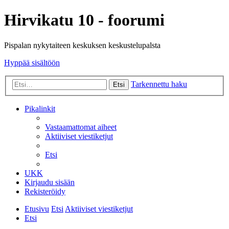
Hirvikatu 10 - foorumi
Pispalan nykytaiteen keskuksen keskustelupalsta
Hyppää sisältöön
Tarkennettu haku
Etsi
Pikalinkit
Vastaamattomat aiheet
Aktiiviset viestiketjut
Etsi
UKK
Kirjaudu sisään
Rekisteröidy
Etusivu
Etsi
Aktiiviset viestiketjut
Etsi