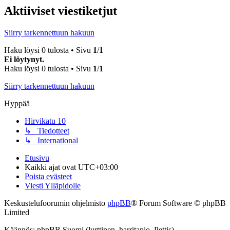
Aktiiviset viestiketjut
Siirry tarkennettuun hakuun
Haku löysi 0 tulosta • Sivu
1
/
1
Ei löytynyt.
Haku löysi 0 tulosta • Sivu
1
/
1
Siirry tarkennettuun hakuun
Hyppää
Hirvikatu 10
↳ Tiedotteet
↳ International
Etusivu
Kaikki ajat ovat
UTC+03:00
Poista evästeet
Viesti Ylläpidolle
Keskustelufoorumin ohjelmisto
phpBB
® Forum Software © phpBB
Limited
Käännös: phpBB Suomi (lurttinen, harritapio, Pettis)