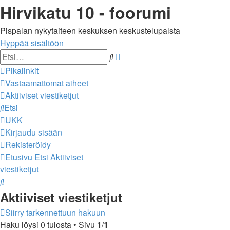
Hirvikatu 10 - foorumi
Pispalan nykytaiteen keskuksen keskustelupalsta
Hyppää sisältöön
Tarkennettu
Etsi
haku
Pikalinkit
Vastaamattomat aiheet
Aktiiviset viestiketjut
Etsi
UKK
Kirjaudu sisään
Rekisteröidy
Etusivu
Etsi
Aktiiviset
viestiketjut
Etsi
Aktiiviset viestiketjut
Siirry tarkennettuun hakuun
Haku löysi 0 tulosta • Sivu
1
/
1