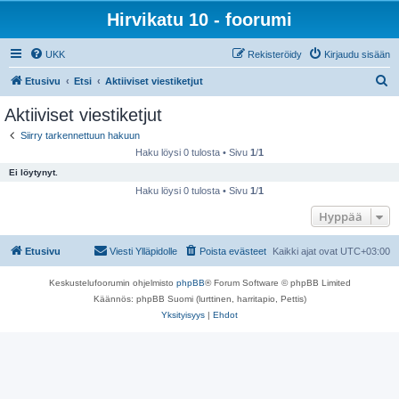
Hirvikatu 10 - foorumi
UKK
Rekisteröidy
Kirjaudu sisään
E
Etusivu
Etsi
Aktiiviset viestiketjut
t
Aktiiviset viestiketjut
s
Siirry tarkennettuun hakuun
i
Haku löysi 0 tulosta • Sivu
1
/
1
Ei löytynyt.
Haku löysi 0 tulosta • Sivu
1
/
1
Hyppää
Etusivu
Viesti Ylläpidolle
Poista evästeet
Kaikki ajat ovat
UTC+03:00
Keskustelufoorumin ohjelmisto
phpBB
® Forum Software © phpBB Limited
Käännös: phpBB Suomi (lurttinen, harritapio, Pettis)
Yksityisyys
|
Ehdot