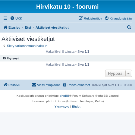
Hirvikatu 10 - foorumi
UKK
Rekisteröidy
Kirjaudu sisään
E
Etusivu
Etsi
Aktiiviset viestiketjut
t
Aktiiviset viestiketjut
s
Siirry tarkennettuun hakuun
i
Haku löysi 0 tulosta • Sivu
1
/
1
Ei löytynyt.
Haku löysi 0 tulosta • Sivu
1
/
1
Hyppää
Etusivu
Viesti Ylläpidolle
Poista evästeet
Kaikki ajat ovat
UTC+03:00
Keskustelufoorumin ohjelmisto
phpBB
® Forum Software © phpBB Limited
Käännös: phpBB Suomi (lurttinen, harritapio, Pettis)
Yksityisyys
|
Ehdot