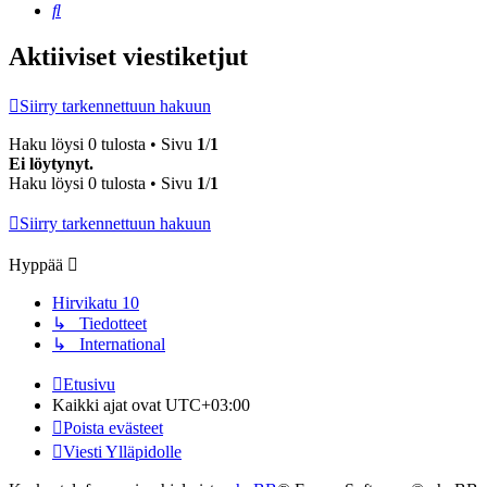
Etsi
Aktiiviset viestiketjut
Siirry tarkennettuun hakuun
Haku löysi 0 tulosta • Sivu
1
/
1
Ei löytynyt.
Haku löysi 0 tulosta • Sivu
1
/
1
Siirry tarkennettuun hakuun
Hyppää
Hirvikatu 10
↳ Tiedotteet
↳ International
Etusivu
Kaikki ajat ovat
UTC+03:00
Poista evästeet
Viesti Ylläpidolle