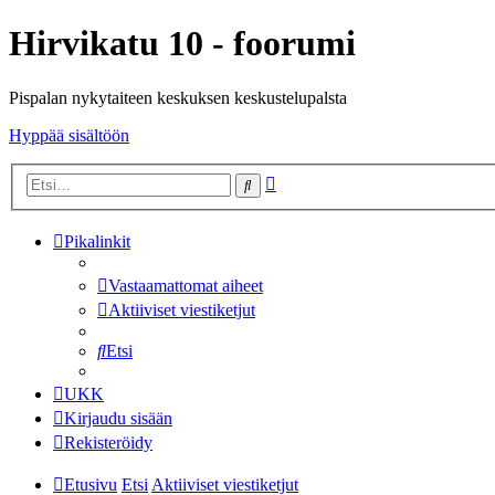
Hirvikatu 10 - foorumi
Pispalan nykytaiteen keskuksen keskustelupalsta
Hyppää sisältöön
Tarkennettu
Etsi
haku
Pikalinkit
Vastaamattomat aiheet
Aktiiviset viestiketjut
Etsi
UKK
Kirjaudu sisään
Rekisteröidy
Etusivu
Etsi
Aktiiviset viestiketjut