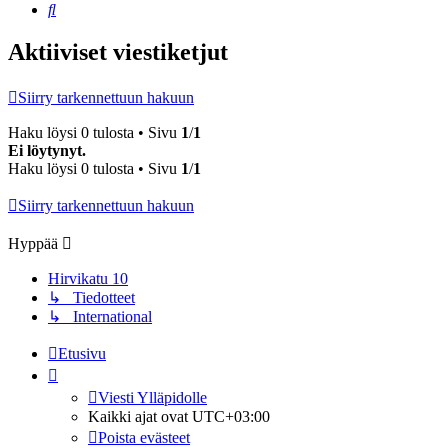
Etsi
Aktiiviset viestiketjut
Siirry tarkennettuun hakuun
Haku löysi 0 tulosta • Sivu
1
/
1
Ei löytynyt.
Haku löysi 0 tulosta • Sivu
1
/
1
Siirry tarkennettuun hakuun
Hyppää
Hirvikatu 10
↳ Tiedotteet
↳ International
Etusivu
Viesti Ylläpidolle
Kaikki ajat ovat
UTC+03:00
Poista evästeet