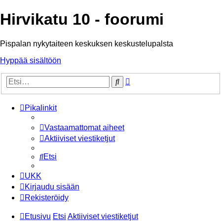
Hirvikatu 10 - foorumi
Pispalan nykytaiteen keskuksen keskustelupalsta
Hyppää sisältöön
Tarkennettu
Etsi
haku
Pikalinkit
Vastaamattomat aiheet
Aktiiviset viestiketjut
Etsi
UKK
Kirjaudu sisään
Rekisteröidy
Etusivu
Etsi
Aktiiviset viestiketjut