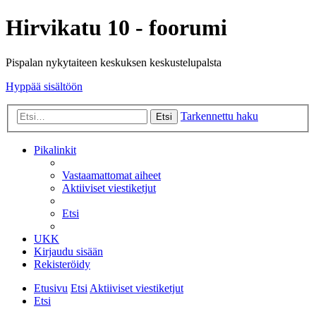
Hirvikatu 10 - foorumi
Pispalan nykytaiteen keskuksen keskustelupalsta
Hyppää sisältöön
Tarkennettu haku
Etsi
Pikalinkit
Vastaamattomat aiheet
Aktiiviset viestiketjut
Etsi
UKK
Kirjaudu sisään
Rekisteröidy
Etusivu
Etsi
Aktiiviset viestiketjut
Etsi