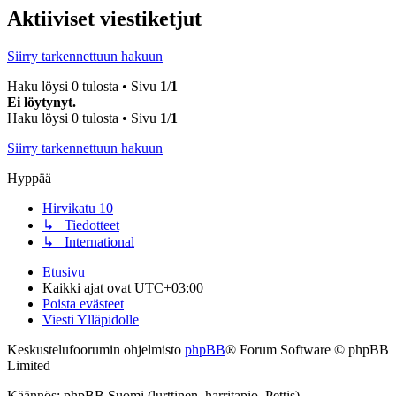
Aktiiviset viestiketjut
Siirry tarkennettuun hakuun
Haku löysi 0 tulosta • Sivu
1
/
1
Ei löytynyt.
Haku löysi 0 tulosta • Sivu
1
/
1
Siirry tarkennettuun hakuun
Hyppää
Hirvikatu 10
↳ Tiedotteet
↳ International
Etusivu
Kaikki ajat ovat
UTC+03:00
Poista evästeet
Viesti Ylläpidolle
Keskustelufoorumin ohjelmisto
phpBB
® Forum Software © phpBB
Limited
Käännös: phpBB Suomi (lurttinen, harritapio, Pettis)