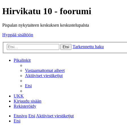
Hirvikatu 10 - foorumi
Pispalan nykytaiteen keskuksen keskustelupalsta
Hyppää sisältöön
Tarkennettu haku
Etsi
Pikalinkit
Vastaamattomat aiheet
Aktiiviset viestiketjut
Etsi
UKK
Kirjaudu sisään
Rekisteröidy
Etusivu
Etsi
Aktiiviset viestiketjut
Etsi