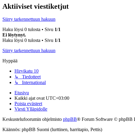
Aktiiviset viestiketjut
Siirry tarkennettuun hakuun
Haku löysi 0 tulosta • Sivu
1
/
1
Ei löytynyt.
Haku löysi 0 tulosta • Sivu
1
/
1
Siirry tarkennettuun hakuun
Hyppää
Hirvikatu 10
↳ Tiedotteet
↳ International
Etusivu
Kaikki ajat ovat
UTC+03:00
Poista evästeet
Viesti Ylläpidolle
Keskustelufoorumin ohjelmisto
phpBB
® Forum Software © phpBB 
Käännös: phpBB Suomi (lurttinen, harritapio, Pettis)