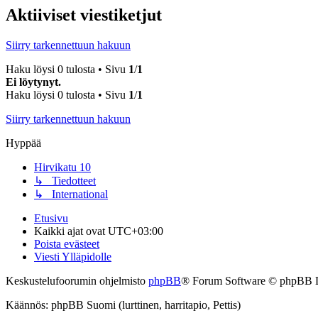
Aktiiviset viestiketjut
Siirry tarkennettuun hakuun
Haku löysi 0 tulosta • Sivu
1
/
1
Ei löytynyt.
Haku löysi 0 tulosta • Sivu
1
/
1
Siirry tarkennettuun hakuun
Hyppää
Hirvikatu 10
↳ Tiedotteet
↳ International
Etusivu
Kaikki ajat ovat
UTC+03:00
Poista evästeet
Viesti Ylläpidolle
Keskustelufoorumin ohjelmisto
phpBB
® Forum Software © phpBB 
Käännös: phpBB Suomi (lurttinen, harritapio, Pettis)