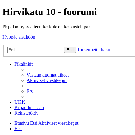
Hirvikatu 10 - foorumi
Pispalan nykytaiteen keskuksen keskustelupalsta
Hyppää sisältöön
Tarkennettu haku
Etsi
Pikalinkit
Vastaamattomat aiheet
Aktiiviset viestiketjut
Etsi
UKK
Kirjaudu sisään
Rekisteröidy
Etusivu
Etsi
Aktiiviset viestiketjut
Etsi