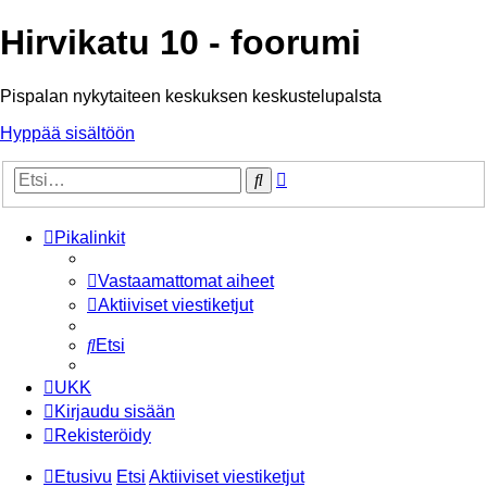
Hirvikatu 10 - foorumi
Pispalan nykytaiteen keskuksen keskustelupalsta
Hyppää sisältöön
Tarkennettu
Etsi
haku
Pikalinkit
Vastaamattomat aiheet
Aktiiviset viestiketjut
Etsi
UKK
Kirjaudu sisään
Rekisteröidy
Etusivu
Etsi
Aktiiviset viestiketjut