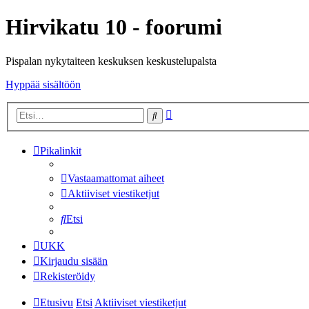
Hirvikatu 10 - foorumi
Pispalan nykytaiteen keskuksen keskustelupalsta
Hyppää sisältöön
Tarkennettu
Etsi
haku
Pikalinkit
Vastaamattomat aiheet
Aktiiviset viestiketjut
Etsi
UKK
Kirjaudu sisään
Rekisteröidy
Etusivu
Etsi
Aktiiviset viestiketjut