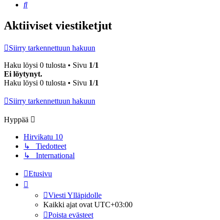
Etsi
Aktiiviset viestiketjut
Siirry tarkennettuun hakuun
Haku löysi 0 tulosta • Sivu
1
/
1
Ei löytynyt.
Haku löysi 0 tulosta • Sivu
1
/
1
Siirry tarkennettuun hakuun
Hyppää
Hirvikatu 10
↳ Tiedotteet
↳ International
Etusivu
Viesti Ylläpidolle
Kaikki ajat ovat
UTC+03:00
Poista evästeet