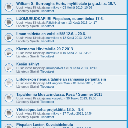
William S. Burroughs Hurts, mylittletale ja g.u.l.i.s. 10.7.
Uusin viesti Kirjoittaja
nurmikko
«
03 Heinä 2013, 10:56
Lähetetty Sijainti:
Tiedotteet
LUOMURUOKAPIIRI Pispalaan, suunnittelua 17.6.
Uusin viesti Kirjoittaja
Päiviinikainen
«
13 Kesä 2013, 14:17
Lähetetty Sijainti:
Tiedotteet
Ilman taidetta en voisi elää! 12.6. - 20.6.
Uusin viesti Kirjoittaja
nurmikko
«
12 Kesä 2013, 22:55
Lähetetty Sijainti:
Tiedotteet
Klezmersu Hirvitalolla 20.7.2013
Uusin viesti Kirjoittaja
nurmikko
«
10 Kesä 2013, 23:22
Lähetetty Sijainti:
Tiedotteet
Kesän sählyt
Uusin viesti Kirjoittaja
mikonpalvelut
«
09 Kesä 2013, 12:42
Lähetetty Sijainti:
Tiedotteet
Liitokiekon riemua tahmelan rannassa perjantaisin
Uusin viesti Kirjoittaja
MrHangoverMan
«
01 Kesä 2013, 15:05
Lähetetty Sijainti:
Tiedotteet
Tapahtumia Mustarindassa: Kesä / Summer 2013
Uusin viesti Kirjoittaja
markuspetz
«
30 Touko 2013, 15:53
Lähetetty Sijainti:
Tiedotteet
Yhteisöpuutarha projektitila 18.5. - 9.6.
Uusin viesti Kirjoittaja
nurmikko
«
17 Touko 2013, 14:54
Lähetetty Sijainti:
Tiedotteet
Pispalan Lasten Kuvataidekoulu