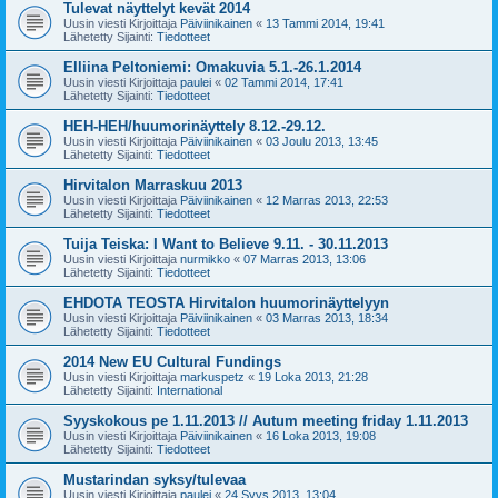
Tulevat näyttelyt kevät 2014
Uusin viesti Kirjoittaja
Päiviinikainen
«
13 Tammi 2014, 19:41
Lähetetty Sijainti:
Tiedotteet
Elliina Peltoniemi: Omakuvia 5.1.-26.1.2014
Uusin viesti Kirjoittaja
paulei
«
02 Tammi 2014, 17:41
Lähetetty Sijainti:
Tiedotteet
HEH-HEH/huumorinäyttely 8.12.-29.12.
Uusin viesti Kirjoittaja
Päiviinikainen
«
03 Joulu 2013, 13:45
Lähetetty Sijainti:
Tiedotteet
Hirvitalon Marraskuu 2013
Uusin viesti Kirjoittaja
Päiviinikainen
«
12 Marras 2013, 22:53
Lähetetty Sijainti:
Tiedotteet
Tuija Teiska: I Want to Believe 9.11. - 30.11.2013
Uusin viesti Kirjoittaja
nurmikko
«
07 Marras 2013, 13:06
Lähetetty Sijainti:
Tiedotteet
EHDOTA TEOSTA Hirvitalon huumorinäyttelyyn
Uusin viesti Kirjoittaja
Päiviinikainen
«
03 Marras 2013, 18:34
Lähetetty Sijainti:
Tiedotteet
2014 New EU Cultural Fundings
Uusin viesti Kirjoittaja
markuspetz
«
19 Loka 2013, 21:28
Lähetetty Sijainti:
International
Syyskokous pe 1.11.2013 // Autum meeting friday 1.11.2013
Uusin viesti Kirjoittaja
Päiviinikainen
«
16 Loka 2013, 19:08
Lähetetty Sijainti:
Tiedotteet
Mustarindan syksy/tulevaa
Uusin viesti Kirjoittaja
paulei
«
24 Syys 2013, 13:04