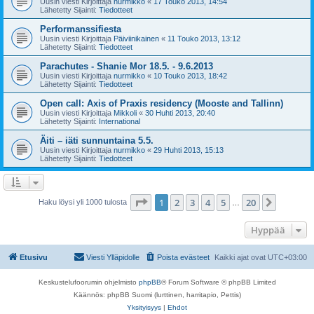
Uusin viesti Kirjoittaja
nurmikko
«
17 Touko 2013, 14:54
Lähetetty Sijainti:
Tiedotteet
Performanssifiesta
Uusin viesti Kirjoittaja
Päiviinikainen
«
11 Touko 2013, 13:12
Lähetetty Sijainti:
Tiedotteet
Parachutes - Shanie Mor 18.5. - 9.6.2013
Uusin viesti Kirjoittaja
nurmikko
«
10 Touko 2013, 18:42
Lähetetty Sijainti:
Tiedotteet
Open call: Axis of Praxis residency (Mooste and Tallinn)
Uusin viesti Kirjoittaja
Mikkoli
«
30 Huhti 2013, 20:40
Lähetetty Sijainti:
International
Äiti – iäti sunnuntaina 5.5.
Uusin viesti Kirjoittaja
nurmikko
«
29 Huhti 2013, 15:13
Lähetetty Sijainti:
Tiedotteet
Sivu
1
/
20
1
2
3
4
5
20
Seuraa
Haku löysi yli 1000 tulosta
…
Hyppää
Etusivu
Viesti Ylläpidolle
Poista evästeet
Kaikki ajat ovat
UTC+03:00
Keskustelufoorumin ohjelmisto
phpBB
® Forum Software © phpBB Limited
Käännös: phpBB Suomi (lurttinen, harritapio, Pettis)
Yksityisyys
|
Ehdot