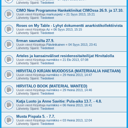
Lähetetty Sijainti:
Tiedotteet
CIMO New Programme Hankeklinikat CIMOssa 26.9. ja 17.10.
Uusin viesti Kirjoittaja
markuspetz
«
21 Syys 2013, 15:21
Lähetetty Sijainti:
Tiedotteet
Roses on My Table - Lyhyt dokumentti anarkistikollektiivista
Uusin viesti Kirjoittaja
Az
«
06 Syys 2013, 15:15
Lähetetty Sijainti:
Tiedotteet
firman saunailta 27.9.
Uusin viesti Kirjoittaja
Päiviinikainen
«
04 Syys 2013, 23:41
Lähetetty Sijainti:
Tiedotteet
Arteles ja kansainväliset residenssitaiteilijat Hirvitalolla
Uusin viesti Kirjoittaja
nurmikko
«
21 Elo 2013, 07:08
Lähetetty Sijainti:
Tiedotteet
HIRVITALO KIRJAN MUODOSSA (MATERIAALIA HAETAAN)
Uusin viesti Kirjoittaja
nurmikko
«
29 Heinä 2013, 14:47
Lähetetty Sijainti:
Tiedotteet
HIRVITALO BOOK (MATERIAL WANTED)
Uusin viesti Kirjoittaja
nurmikko
«
29 Heinä 2013, 14:46
Lähetetty Sijainti:
Tiedotteet
Katja Luoto ja Anne Savitie: Pula-aika 13.7. - 4.8.
Uusin viesti Kirjoittaja
nurmikko
«
06 Heinä 2013, 16:41
Lähetetty Sijainti:
Tiedotteet
Musta Pispala 5. - 7.7.
Uusin viesti Kirjoittaja
nurmikko
«
03 Heinä 2013, 12:04
Lähetetty Sijainti:
Tiedotteet