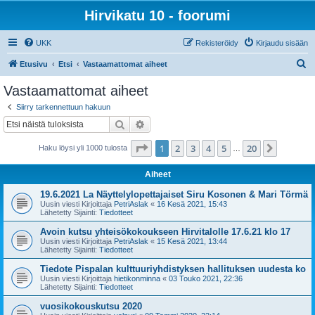
Hirvikatu 10 - foorumi
UKK
Rekisteröidy
Kirjaudu sisään
E
Etusivu
Etsi
Vastaamattomat aiheet
t
Vastaamattomat aiheet
s
Siirry tarkennettuun hakuun
i
Etsi
Tarkennettu haku
Sivu
1
/
20
1
2
3
4
5
20
Seuraa
Haku löysi yli 1000 tulosta
…
Aiheet
19.6.2021 La Näyttelylopettajaiset Siru Kosonen & Mari Törmä
Uusin viesti Kirjoittaja
PetriAslak
«
16 Kesä 2021, 15:43
Lähetetty Sijainti:
Tiedotteet
Avoin kutsu yhteisökokoukseen Hirvitalolle 17.6.21 klo 17
Uusin viesti Kirjoittaja
PetriAslak
«
15 Kesä 2021, 13:44
Lähetetty Sijainti:
Tiedotteet
Tiedote Pispalan kulttuuriyhdistyksen hallituksen uudesta ko
Uusin viesti Kirjoittaja
hietikonminna
«
03 Touko 2021, 22:36
Lähetetty Sijainti:
Tiedotteet
vuosikokouskutsu 2020