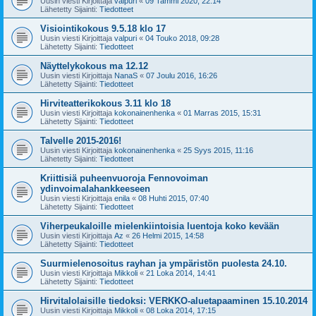
Uusin viesti Kirjoittaja
valpuri
«
09 Tammi 2020, 22:14
Lähetetty Sijainti:
Tiedotteet
Visiointikokous 9.5.18 klo 17
Uusin viesti Kirjoittaja
valpuri
«
04 Touko 2018, 09:28
Lähetetty Sijainti:
Tiedotteet
Näyttelykokous ma 12.12
Uusin viesti Kirjoittaja
NanaS
«
07 Joulu 2016, 16:26
Lähetetty Sijainti:
Tiedotteet
Hirviteatterikokous 3.11 klo 18
Uusin viesti Kirjoittaja
kokonainenhenka
«
01 Marras 2015, 15:31
Lähetetty Sijainti:
Tiedotteet
Talvelle 2015-2016!
Uusin viesti Kirjoittaja
kokonainenhenka
«
25 Syys 2015, 11:16
Lähetetty Sijainti:
Tiedotteet
Kriittisiä puheenvuoroja Fennovoiman
ydinvoimalahankkeeseen
Uusin viesti Kirjoittaja
enila
«
08 Huhti 2015, 07:40
Lähetetty Sijainti:
Tiedotteet
Viherpeukaloille mielenkiintoisia luentoja koko kevään
Uusin viesti Kirjoittaja
Az
«
26 Helmi 2015, 14:58
Lähetetty Sijainti:
Tiedotteet
Suurmielenosoitus rayhan ja ympäristön puolesta 24.10.
Uusin viesti Kirjoittaja
Mikkoli
«
21 Loka 2014, 14:41
Lähetetty Sijainti:
Tiedotteet
Hirvitalolaisille tiedoksi: VERKKO-aluetapaaminen 15.10.2014
Uusin viesti Kirjoittaja
Mikkoli
«
08 Loka 2014, 17:15