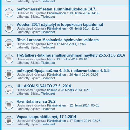
Lähetetty Sijainti:
Tiedotteet
performanssifiestan suunnittelukokous 14.7.
Uusin viesti Kirjoittaja
Päiviinikainen
«
13 Heinä 2014, 14:35
Lähetetty Sijainti:
Tiedotteet
Vuoden 2014 näyttelyt & loppukesän tapahtumat
Uusin viesti Kirjoittaja
Päiviinikainen
«
08 Heinä 2014, 11:51
Lähetetty Sijainti:
Tiedotteet
Ritva Larsson Maalauksia hyvinvointivaltiosta
Uusin viesti Kirjoittaja
Maz
«
12 Kesä 2014, 17:53
Lähetetty Sijainti:
Tiedotteet
TreStalkers-tutkimusmatkailuryhmän näyttely 25.5.-13.6.2014
Uusin viesti Kirjoittaja
Maz
«
19 Touko 2014, 09:10
Lähetetty Sijainti:
Tiedotteet
polkupyöräpaja su&ma 4.-5.5. / bikeworkshop 4.-5.5.
Uusin viesti Kirjoittaja
Päiviinikainen
«
26 Huhti 2014, 09:07
Lähetetty Sijainti:
Tiedotteet
ULLAKON SISÄLTÖ 27.3. 2014
Uusin viesti Kirjoittaja
heimira
«
28 Maalis 2014, 16:10
Lähetetty Sijainti:
Tiedotteet
Ravintolahirvi su 16.2.
Uusin viesti Kirjoittaja
Päiviinikainen
«
12 Helmi 2014, 00:01
Lähetetty Sijainti:
Tiedotteet
Vapaa kaupunkitila nyt, 17.1.2014
Uusin viesti Kirjoittaja
Päiviinikainen
«
17 Tammi 2014, 02:28
Lähetetty Sijainti:
Tiedotteet