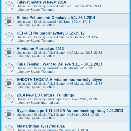
Tulevat näyttelyt kevät 2014
Uusin viesti Kirjoittaja
Päiviinikainen
«
13 Tammi 2014, 19:41
Lähetetty Sijainti:
Tiedotteet
Elliina Peltoniemi: Omakuvia 5.1.-26.1.2014
Uusin viesti Kirjoittaja
paulei
«
02 Tammi 2014, 17:41
Lähetetty Sijainti:
Tiedotteet
HEH-HEH/huumorinäyttely 8.12.-29.12.
Uusin viesti Kirjoittaja
Päiviinikainen
«
03 Joulu 2013, 13:45
Lähetetty Sijainti:
Tiedotteet
Hirvitalon Marraskuu 2013
Uusin viesti Kirjoittaja
Päiviinikainen
«
12 Marras 2013, 22:53
Lähetetty Sijainti:
Tiedotteet
Tuija Teiska: I Want to Believe 9.11. - 30.11.2013
Uusin viesti Kirjoittaja
nurmikko
«
07 Marras 2013, 13:06
Lähetetty Sijainti:
Tiedotteet
EHDOTA TEOSTA Hirvitalon huumorinäyttelyyn
Uusin viesti Kirjoittaja
Päiviinikainen
«
03 Marras 2013, 18:34
Lähetetty Sijainti:
Tiedotteet
2014 New EU Cultural Fundings
Uusin viesti Kirjoittaja
markuspetz
«
19 Loka 2013, 21:28
Lähetetty Sijainti:
International
Syyskokous pe 1.11.2013 // Autum meeting friday 1.11.2013
Uusin viesti Kirjoittaja
Päiviinikainen
«
16 Loka 2013, 19:08
Lähetetty Sijainti:
Tiedotteet
Mustarindan syksy/tulevaa
Uusin viesti Kirjoittaja
paulei
«
24 Syys 2013, 13:04