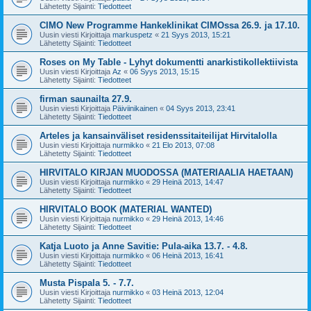
Lähetetty Sijainti:
Tiedotteet
CIMO New Programme Hankeklinikat CIMOssa 26.9. ja 17.10.
Uusin viesti Kirjoittaja
markuspetz
«
21 Syys 2013, 15:21
Lähetetty Sijainti:
Tiedotteet
Roses on My Table - Lyhyt dokumentti anarkistikollektiivista
Uusin viesti Kirjoittaja
Az
«
06 Syys 2013, 15:15
Lähetetty Sijainti:
Tiedotteet
firman saunailta 27.9.
Uusin viesti Kirjoittaja
Päiviinikainen
«
04 Syys 2013, 23:41
Lähetetty Sijainti:
Tiedotteet
Arteles ja kansainväliset residenssitaiteilijat Hirvitalolla
Uusin viesti Kirjoittaja
nurmikko
«
21 Elo 2013, 07:08
Lähetetty Sijainti:
Tiedotteet
HIRVITALO KIRJAN MUODOSSA (MATERIAALIA HAETAAN)
Uusin viesti Kirjoittaja
nurmikko
«
29 Heinä 2013, 14:47
Lähetetty Sijainti:
Tiedotteet
HIRVITALO BOOK (MATERIAL WANTED)
Uusin viesti Kirjoittaja
nurmikko
«
29 Heinä 2013, 14:46
Lähetetty Sijainti:
Tiedotteet
Katja Luoto ja Anne Savitie: Pula-aika 13.7. - 4.8.
Uusin viesti Kirjoittaja
nurmikko
«
06 Heinä 2013, 16:41
Lähetetty Sijainti:
Tiedotteet
Musta Pispala 5. - 7.7.
Uusin viesti Kirjoittaja
nurmikko
«
03 Heinä 2013, 12:04
Lähetetty Sijainti:
Tiedotteet