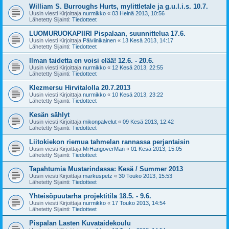
William S. Burroughs Hurts, mylittletale ja g.u.l.i.s. 10.7.
Uusin viesti Kirjoittaja
nurmikko
«
03 Heinä 2013, 10:56
Lähetetty Sijainti:
Tiedotteet
LUOMURUOKAPIIRI Pispalaan, suunnittelua 17.6.
Uusin viesti Kirjoittaja
Päiviinikainen
«
13 Kesä 2013, 14:17
Lähetetty Sijainti:
Tiedotteet
Ilman taidetta en voisi elää! 12.6. - 20.6.
Uusin viesti Kirjoittaja
nurmikko
«
12 Kesä 2013, 22:55
Lähetetty Sijainti:
Tiedotteet
Klezmersu Hirvitalolla 20.7.2013
Uusin viesti Kirjoittaja
nurmikko
«
10 Kesä 2013, 23:22
Lähetetty Sijainti:
Tiedotteet
Kesän sählyt
Uusin viesti Kirjoittaja
mikonpalvelut
«
09 Kesä 2013, 12:42
Lähetetty Sijainti:
Tiedotteet
Liitokiekon riemua tahmelan rannassa perjantaisin
Uusin viesti Kirjoittaja
MrHangoverMan
«
01 Kesä 2013, 15:05
Lähetetty Sijainti:
Tiedotteet
Tapahtumia Mustarindassa: Kesä / Summer 2013
Uusin viesti Kirjoittaja
markuspetz
«
30 Touko 2013, 15:53
Lähetetty Sijainti:
Tiedotteet
Yhteisöpuutarha projektitila 18.5. - 9.6.
Uusin viesti Kirjoittaja
nurmikko
«
17 Touko 2013, 14:54
Lähetetty Sijainti:
Tiedotteet
Pispalan Lasten Kuvataidekoulu