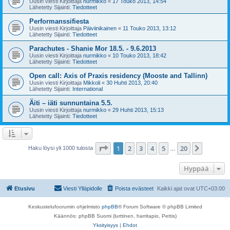
Uusin viesti Kirjoittaja
nurmikko
«
17 Touko 2013, 14:54
Lähetetty Sijainti:
Tiedotteet
Performanssifiesta
Uusin viesti Kirjoittaja
Päiviinikainen
«
11 Touko 2013, 13:12
Lähetetty Sijainti:
Tiedotteet
Parachutes - Shanie Mor 18.5. - 9.6.2013
Uusin viesti Kirjoittaja
nurmikko
«
10 Touko 2013, 18:42
Lähetetty Sijainti:
Tiedotteet
Open call: Axis of Praxis residency (Mooste and Tallinn)
Uusin viesti Kirjoittaja
Mikkoli
«
30 Huhti 2013, 20:40
Lähetetty Sijainti:
International
Äiti – iäti sunnuntaina 5.5.
Uusin viesti Kirjoittaja
nurmikko
«
29 Huhti 2013, 15:13
Lähetetty Sijainti:
Tiedotteet
Sivu
1
/
20
1
2
3
4
5
20
Seuraa
Haku löysi yli 1000 tulosta
…
Hyppää
Etusivu
Viesti Ylläpidolle
Poista evästeet
Kaikki ajat ovat
UTC+03:00
Keskustelufoorumin ohjelmisto
phpBB
® Forum Software © phpBB Limited
Käännös: phpBB Suomi (lurttinen, harritapio, Pettis)
Yksityisyys
|
Ehdot