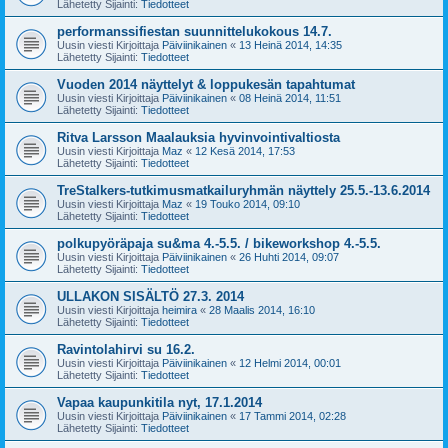
Lähetetty Sijainti:
Tiedotteet
performanssifiestan suunnittelukokous 14.7.
Uusin viesti Kirjoittaja
Päiviinikainen
«
13 Heinä 2014, 14:35
Lähetetty Sijainti:
Tiedotteet
Vuoden 2014 näyttelyt & loppukesän tapahtumat
Uusin viesti Kirjoittaja
Päiviinikainen
«
08 Heinä 2014, 11:51
Lähetetty Sijainti:
Tiedotteet
Ritva Larsson Maalauksia hyvinvointivaltiosta
Uusin viesti Kirjoittaja
Maz
«
12 Kesä 2014, 17:53
Lähetetty Sijainti:
Tiedotteet
TreStalkers-tutkimusmatkailuryhmän näyttely 25.5.-13.6.2014
Uusin viesti Kirjoittaja
Maz
«
19 Touko 2014, 09:10
Lähetetty Sijainti:
Tiedotteet
polkupyöräpaja su&ma 4.-5.5. / bikeworkshop 4.-5.5.
Uusin viesti Kirjoittaja
Päiviinikainen
«
26 Huhti 2014, 09:07
Lähetetty Sijainti:
Tiedotteet
ULLAKON SISÄLTÖ 27.3. 2014
Uusin viesti Kirjoittaja
heimira
«
28 Maalis 2014, 16:10
Lähetetty Sijainti:
Tiedotteet
Ravintolahirvi su 16.2.
Uusin viesti Kirjoittaja
Päiviinikainen
«
12 Helmi 2014, 00:01
Lähetetty Sijainti:
Tiedotteet
Vapaa kaupunkitila nyt, 17.1.2014
Uusin viesti Kirjoittaja
Päiviinikainen
«
17 Tammi 2014, 02:28
Lähetetty Sijainti:
Tiedotteet