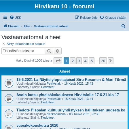
Hirvikatu 10 - foorumi
UKK
Rekisteröidy
Kirjaudu sisään
E
Etusivu
Etsi
Vastaamattomat aiheet
t
Vastaamattomat aiheet
s
Siirry tarkennettuun hakuun
i
Etsi
Tarkennettu haku
Sivu
1
/
20
1
2
3
4
5
20
Seuraa
Haku löysi yli 1000 tulosta
…
Aiheet
19.6.2021 La Näyttelylopettajaiset Siru Kosonen & Mari Törmä
Uusin viesti Kirjoittaja
PetriAslak
«
16 Kesä 2021, 15:43
Lähetetty Sijainti:
Tiedotteet
Avoin kutsu yhteisökokoukseen Hirvitalolle 17.6.21 klo 17
Uusin viesti Kirjoittaja
PetriAslak
«
15 Kesä 2021, 13:44
Lähetetty Sijainti:
Tiedotteet
Tiedote Pispalan kulttuuriyhdistyksen hallituksen uudesta ko
Uusin viesti Kirjoittaja
hietikonminna
«
03 Touko 2021, 22:36
Lähetetty Sijainti:
Tiedotteet
vuosikokouskutsu 2020