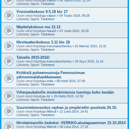
Uusin viesti Kirjoittaja
valpuri
«
09 Tammi 2020, 22:14
Lähetetty Sijainti:
Tiedotteet
Visiointikokous 9.5.18 klo 17
Uusin viesti Kirjoittaja
valpuri
«
04 Touko 2018, 09:28
Lähetetty Sijainti:
Tiedotteet
Näyttelykokous ma 12.12
Uusin viesti Kirjoittaja
NanaS
«
07 Joulu 2016, 16:26
Lähetetty Sijainti:
Tiedotteet
Hirviteatterikokous 3.11 klo 18
Uusin viesti Kirjoittaja
kokonainenhenka
«
01 Marras 2015, 15:31
Lähetetty Sijainti:
Tiedotteet
Talvelle 2015-2016!
Uusin viesti Kirjoittaja
kokonainenhenka
«
25 Syys 2015, 11:16
Lähetetty Sijainti:
Tiedotteet
Kriittisiä puheenvuoroja Fennovoiman
ydinvoimalahankkeeseen
Uusin viesti Kirjoittaja
enila
«
08 Huhti 2015, 07:40
Lähetetty Sijainti:
Tiedotteet
Viherpeukaloille mielenkiintoisia luentoja koko kevään
Uusin viesti Kirjoittaja
Az
«
26 Helmi 2015, 14:58
Lähetetty Sijainti:
Tiedotteet
Suurmielenosoitus rayhan ja ympäristön puolesta 24.10.
Uusin viesti Kirjoittaja
Mikkoli
«
21 Loka 2014, 14:41
Lähetetty Sijainti:
Tiedotteet
Hirvitalolaisille tiedoksi: VERKKO-aluetapaaminen 15.10.2014
Uusin viesti Kirjoittaja
Mikkoli
«
08 Loka 2014, 17:15