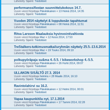
Lähetetty Sijainti:
Tiedotteet
performanssifiestan suunnittelukokous 14.7.
Uusin viesti Kirjoittaja
Päiviinikainen
«
13 Heinä 2014, 14:35
Lähetetty Sijainti:
Tiedotteet
Vuoden 2014 näyttelyt & loppukesän tapahtumat
Uusin viesti Kirjoittaja
Päiviinikainen
«
08 Heinä 2014, 11:51
Lähetetty Sijainti:
Tiedotteet
Ritva Larsson Maalauksia hyvinvointivaltiosta
Uusin viesti Kirjoittaja
Maz
«
12 Kesä 2014, 17:53
Lähetetty Sijainti:
Tiedotteet
TreStalkers-tutkimusmatkailuryhmän näyttely 25.5.-13.6.2014
Uusin viesti Kirjoittaja
Maz
«
19 Touko 2014, 09:10
Lähetetty Sijainti:
Tiedotteet
polkupyöräpaja su&ma 4.-5.5. / bikeworkshop 4.-5.5.
Uusin viesti Kirjoittaja
Päiviinikainen
«
26 Huhti 2014, 09:07
Lähetetty Sijainti:
Tiedotteet
ULLAKON SISÄLTÖ 27.3. 2014
Uusin viesti Kirjoittaja
heimira
«
28 Maalis 2014, 16:10
Lähetetty Sijainti:
Tiedotteet
Ravintolahirvi su 16.2.
Uusin viesti Kirjoittaja
Päiviinikainen
«
12 Helmi 2014, 00:01
Lähetetty Sijainti:
Tiedotteet
Vapaa kaupunkitila nyt, 17.1.2014
Uusin viesti Kirjoittaja
Päiviinikainen
«
17 Tammi 2014, 02:28
Lähetetty Sijainti:
Tiedotteet