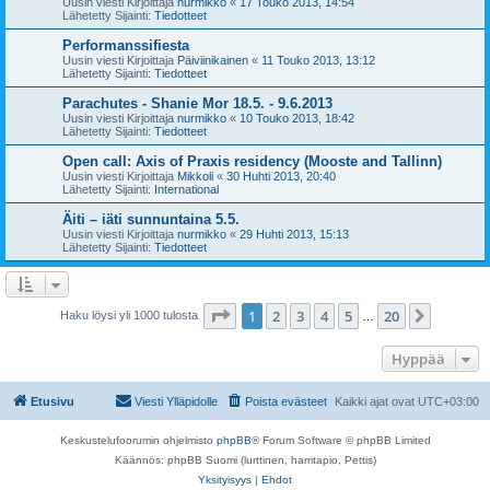
Uusin viesti Kirjoittaja
nurmikko
«
17 Touko 2013, 14:54
Lähetetty Sijainti:
Tiedotteet
Performanssifiesta
Uusin viesti Kirjoittaja
Päiviinikainen
«
11 Touko 2013, 13:12
Lähetetty Sijainti:
Tiedotteet
Parachutes - Shanie Mor 18.5. - 9.6.2013
Uusin viesti Kirjoittaja
nurmikko
«
10 Touko 2013, 18:42
Lähetetty Sijainti:
Tiedotteet
Open call: Axis of Praxis residency (Mooste and Tallinn)
Uusin viesti Kirjoittaja
Mikkoli
«
30 Huhti 2013, 20:40
Lähetetty Sijainti:
International
Äiti – iäti sunnuntaina 5.5.
Uusin viesti Kirjoittaja
nurmikko
«
29 Huhti 2013, 15:13
Lähetetty Sijainti:
Tiedotteet
Sivu
1
/
20
1
2
3
4
5
20
Seuraa
Haku löysi yli 1000 tulosta
…
Hyppää
Etusivu
Viesti Ylläpidolle
Poista evästeet
Kaikki ajat ovat
UTC+03:00
Keskustelufoorumin ohjelmisto
phpBB
® Forum Software © phpBB Limited
Käännös: phpBB Suomi (lurttinen, harritapio, Pettis)
Yksityisyys
|
Ehdot