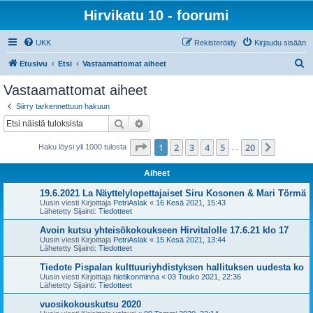
Hirvikatu 10 - foorumi
UKK
Rekisteröidy
Kirjaudu sisään
E
Etusivu
Etsi
Vastaamattomat aiheet
t
Vastaamattomat aiheet
s
Siirry tarkennettuun hakuun
i
Etsi
Tarkennettu haku
Sivu
1
/
20
1
2
3
4
5
20
Seuraa
Haku löysi yli 1000 tulosta
…
Aiheet
19.6.2021 La Näyttelylopettajaiset Siru Kosonen & Mari Törmä
Uusin viesti Kirjoittaja
PetriAslak
«
16 Kesä 2021, 15:43
Lähetetty Sijainti:
Tiedotteet
Avoin kutsu yhteisökokoukseen Hirvitalolle 17.6.21 klo 17
Uusin viesti Kirjoittaja
PetriAslak
«
15 Kesä 2021, 13:44
Lähetetty Sijainti:
Tiedotteet
Tiedote Pispalan kulttuuriyhdistyksen hallituksen uudesta ko
Uusin viesti Kirjoittaja
hietikonminna
«
03 Touko 2021, 22:36
Lähetetty Sijainti:
Tiedotteet
vuosikokouskutsu 2020