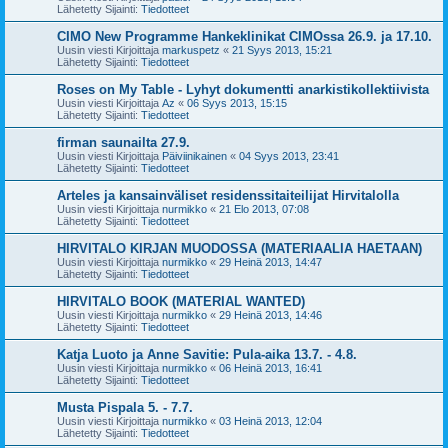
Lähetetty Sijainti:
Tiedotteet
CIMO New Programme Hankeklinikat CIMOssa 26.9. ja 17.10.
Uusin viesti Kirjoittaja
markuspetz
«
21 Syys 2013, 15:21
Lähetetty Sijainti:
Tiedotteet
Roses on My Table - Lyhyt dokumentti anarkistikollektiivista
Uusin viesti Kirjoittaja
Az
«
06 Syys 2013, 15:15
Lähetetty Sijainti:
Tiedotteet
firman saunailta 27.9.
Uusin viesti Kirjoittaja
Päiviinikainen
«
04 Syys 2013, 23:41
Lähetetty Sijainti:
Tiedotteet
Arteles ja kansainväliset residenssitaiteilijat Hirvitalolla
Uusin viesti Kirjoittaja
nurmikko
«
21 Elo 2013, 07:08
Lähetetty Sijainti:
Tiedotteet
HIRVITALO KIRJAN MUODOSSA (MATERIAALIA HAETAAN)
Uusin viesti Kirjoittaja
nurmikko
«
29 Heinä 2013, 14:47
Lähetetty Sijainti:
Tiedotteet
HIRVITALO BOOK (MATERIAL WANTED)
Uusin viesti Kirjoittaja
nurmikko
«
29 Heinä 2013, 14:46
Lähetetty Sijainti:
Tiedotteet
Katja Luoto ja Anne Savitie: Pula-aika 13.7. - 4.8.
Uusin viesti Kirjoittaja
nurmikko
«
06 Heinä 2013, 16:41
Lähetetty Sijainti:
Tiedotteet
Musta Pispala 5. - 7.7.
Uusin viesti Kirjoittaja
nurmikko
«
03 Heinä 2013, 12:04
Lähetetty Sijainti:
Tiedotteet