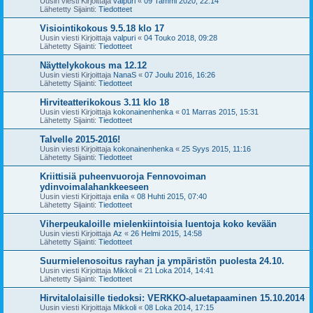
Uusin viesti Kirjoittaja
valpuri
«
09 Tammi 2020, 22:14
Lähetetty Sijainti:
Tiedotteet
Visiointikokous 9.5.18 klo 17
Uusin viesti Kirjoittaja
valpuri
«
04 Touko 2018, 09:28
Lähetetty Sijainti:
Tiedotteet
Näyttelykokous ma 12.12
Uusin viesti Kirjoittaja
NanaS
«
07 Joulu 2016, 16:26
Lähetetty Sijainti:
Tiedotteet
Hirviteatterikokous 3.11 klo 18
Uusin viesti Kirjoittaja
kokonainenhenka
«
01 Marras 2015, 15:31
Lähetetty Sijainti:
Tiedotteet
Talvelle 2015-2016!
Uusin viesti Kirjoittaja
kokonainenhenka
«
25 Syys 2015, 11:16
Lähetetty Sijainti:
Tiedotteet
Kriittisiä puheenvuoroja Fennovoiman
ydinvoimalahankkeeseen
Uusin viesti Kirjoittaja
enila
«
08 Huhti 2015, 07:40
Lähetetty Sijainti:
Tiedotteet
Viherpeukaloille mielenkiintoisia luentoja koko kevään
Uusin viesti Kirjoittaja
Az
«
26 Helmi 2015, 14:58
Lähetetty Sijainti:
Tiedotteet
Suurmielenosoitus rayhan ja ympäristön puolesta 24.10.
Uusin viesti Kirjoittaja
Mikkoli
«
21 Loka 2014, 14:41
Lähetetty Sijainti:
Tiedotteet
Hirvitalolaisille tiedoksi: VERKKO-aluetapaaminen 15.10.2014
Uusin viesti Kirjoittaja
Mikkoli
«
08 Loka 2014, 17:15