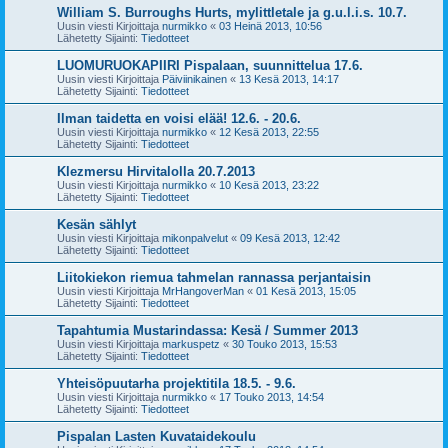
William S. Burroughs Hurts, mylittletale ja g.u.l.i.s. 10.7.
Uusin viesti Kirjoittaja
nurmikko
«
03 Heinä 2013, 10:56
Lähetetty Sijainti:
Tiedotteet
LUOMURUOKAPIIRI Pispalaan, suunnittelua 17.6.
Uusin viesti Kirjoittaja
Päiviinikainen
«
13 Kesä 2013, 14:17
Lähetetty Sijainti:
Tiedotteet
Ilman taidetta en voisi elää! 12.6. - 20.6.
Uusin viesti Kirjoittaja
nurmikko
«
12 Kesä 2013, 22:55
Lähetetty Sijainti:
Tiedotteet
Klezmersu Hirvitalolla 20.7.2013
Uusin viesti Kirjoittaja
nurmikko
«
10 Kesä 2013, 23:22
Lähetetty Sijainti:
Tiedotteet
Kesän sählyt
Uusin viesti Kirjoittaja
mikonpalvelut
«
09 Kesä 2013, 12:42
Lähetetty Sijainti:
Tiedotteet
Liitokiekon riemua tahmelan rannassa perjantaisin
Uusin viesti Kirjoittaja
MrHangoverMan
«
01 Kesä 2013, 15:05
Lähetetty Sijainti:
Tiedotteet
Tapahtumia Mustarindassa: Kesä / Summer 2013
Uusin viesti Kirjoittaja
markuspetz
«
30 Touko 2013, 15:53
Lähetetty Sijainti:
Tiedotteet
Yhteisöpuutarha projektitila 18.5. - 9.6.
Uusin viesti Kirjoittaja
nurmikko
«
17 Touko 2013, 14:54
Lähetetty Sijainti:
Tiedotteet
Pispalan Lasten Kuvataidekoulu