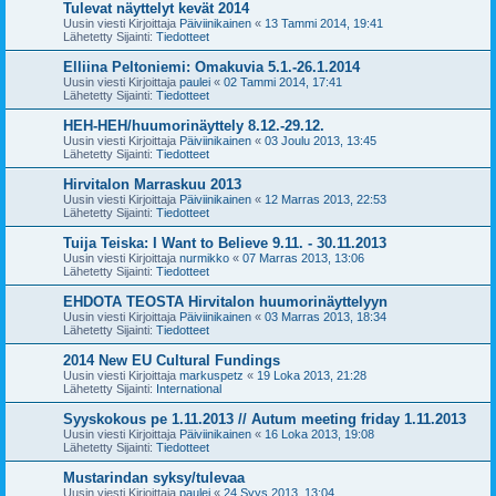
Tulevat näyttelyt kevät 2014
Uusin viesti Kirjoittaja
Päiviinikainen
«
13 Tammi 2014, 19:41
Lähetetty Sijainti:
Tiedotteet
Elliina Peltoniemi: Omakuvia 5.1.-26.1.2014
Uusin viesti Kirjoittaja
paulei
«
02 Tammi 2014, 17:41
Lähetetty Sijainti:
Tiedotteet
HEH-HEH/huumorinäyttely 8.12.-29.12.
Uusin viesti Kirjoittaja
Päiviinikainen
«
03 Joulu 2013, 13:45
Lähetetty Sijainti:
Tiedotteet
Hirvitalon Marraskuu 2013
Uusin viesti Kirjoittaja
Päiviinikainen
«
12 Marras 2013, 22:53
Lähetetty Sijainti:
Tiedotteet
Tuija Teiska: I Want to Believe 9.11. - 30.11.2013
Uusin viesti Kirjoittaja
nurmikko
«
07 Marras 2013, 13:06
Lähetetty Sijainti:
Tiedotteet
EHDOTA TEOSTA Hirvitalon huumorinäyttelyyn
Uusin viesti Kirjoittaja
Päiviinikainen
«
03 Marras 2013, 18:34
Lähetetty Sijainti:
Tiedotteet
2014 New EU Cultural Fundings
Uusin viesti Kirjoittaja
markuspetz
«
19 Loka 2013, 21:28
Lähetetty Sijainti:
International
Syyskokous pe 1.11.2013 // Autum meeting friday 1.11.2013
Uusin viesti Kirjoittaja
Päiviinikainen
«
16 Loka 2013, 19:08
Lähetetty Sijainti:
Tiedotteet
Mustarindan syksy/tulevaa
Uusin viesti Kirjoittaja
paulei
«
24 Syys 2013, 13:04