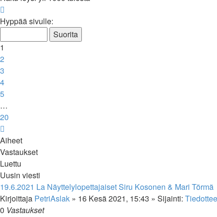
Sivu
1
/
20
Hyppää sivulle:
1
2
3
4
5
…
20
Seuraava
Aiheet
Vastaukset
Luettu
Uusin viesti
19.6.2021 La Näyttelylopettajaiset Siru Kosonen & Mari Törmä
Kirjoittaja
PetriAslak
»
16 Kesä 2021, 15:43
» Sijainti:
Tiedottee
0
Vastaukset