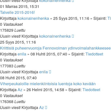
Uusin viesti
Kirjoittaja
kokonainenhenka
01 Marras 2015, 15:31
Talvelle 2015-2016!
Kirjoittaja
kokonainenhenka
»
25 Syys 2015, 11:16
» Sijainti:
T
0
Vastaukset
175829
Luettu
Uusin viesti
Kirjoittaja
kokonainenhenka
25 Syys 2015, 11:16
Kriittisiä puheenvuoroja Fennovoiman ydinvoimalahankkeese
Kirjoittaja
enila
»
08 Huhti 2015, 07:40
» Sijainti:
Tiedotteet
0
Vastaukset
177083
Luettu
Uusin viesti
Kirjoittaja
enila
08 Huhti 2015, 07:40
Viherpeukaloille mielenkiintoisia luentoja koko kevään
Kirjoittaja
Az
»
26 Helmi 2015, 14:58
» Sijainti:
Tiedotteet
0
Vastaukset
176368
Luettu
Uusin viesti
Kirjoittaja
Az