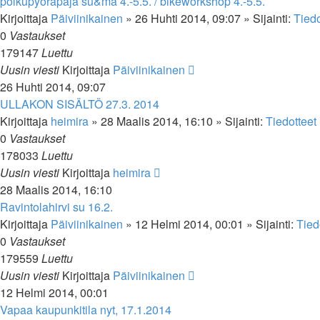
polkupyöräpaja su&ma 4.-5.5. / bikeworkshop 4.-5.5.
Kirjoittaja
Päiviinikainen
»
26 Huhti 2014, 09:07
» Sijainti:
Tiedo
0
Vastaukset
179147
Luettu
Uusin viesti
Kirjoittaja
Päiviinikainen
26 Huhti 2014, 09:07
ULLAKON SISÄLTÖ 27.3. 2014
Kirjoittaja
heimira
»
28 Maalis 2014, 16:10
» Sijainti:
Tiedotteet
0
Vastaukset
178033
Luettu
Uusin viesti
Kirjoittaja
heimira
28 Maalis 2014, 16:10
Ravintolahirvi su 16.2.
Kirjoittaja
Päiviinikainen
»
12 Helmi 2014, 00:01
» Sijainti:
Tied
0
Vastaukset
179559
Luettu
Uusin viesti
Kirjoittaja
Päiviinikainen
12 Helmi 2014, 00:01
Vapaa kaupunkitila nyt, 17.1.2014