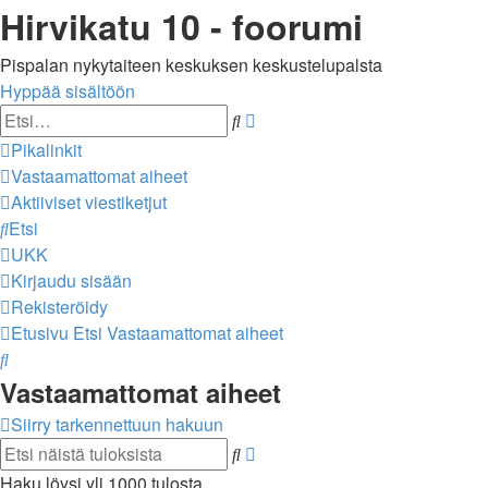
Hirvikatu 10 - foorumi
Pispalan nykytaiteen keskuksen keskustelupalsta
Hyppää sisältöön
Tarkennettu
Etsi
haku
Pikalinkit
Vastaamattomat aiheet
Aktiiviset viestiketjut
Etsi
UKK
Kirjaudu sisään
Rekisteröidy
Etusivu
Etsi
Vastaamattomat aiheet
Etsi
Vastaamattomat aiheet
Siirry tarkennettuun hakuun
Tarkennettu
Etsi
haku
Haku löysi yli 1000 tulosta