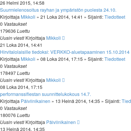
26 Helmi 2015, 14:58
Suurmielenosoitus rayhan ja ympäristön puolesta 24.10.
Kirjoittaja
Mikkoli
»
21 Loka 2014, 14:41
» Sijainti:
Tiedotteet
0
Vastaukset
179636
Luettu
Uusin viesti
Kirjoittaja
Mikkoli
21 Loka 2014, 14:41
Hirvitalolaisille tiedoksi: VERKKO-aluetapaaminen 15.10.2014
Kirjoittaja
Mikkoli
»
08 Loka 2014, 17:15
» Sijainti:
Tiedotteet
0
Vastaukset
178497
Luettu
Uusin viesti
Kirjoittaja
Mikkoli
08 Loka 2014, 17:15
performanssifiestan suunnittelukokous 14.7.
Kirjoittaja
Päiviinikainen
»
13 Heinä 2014, 14:35
» Sijainti:
Tied
0
Vastaukset
180076
Luettu
Uusin viesti
Kirjoittaja
Päiviinikainen
13 Heinä 2014, 14:35