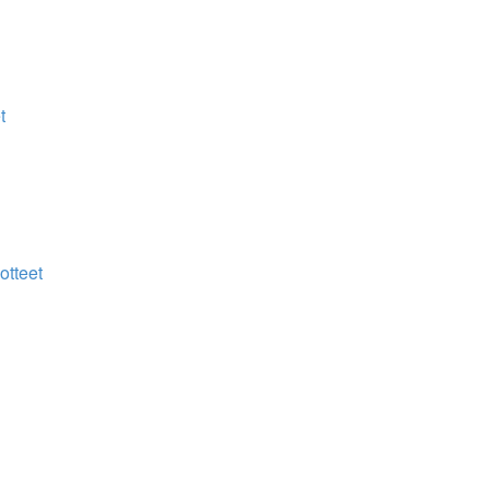
t
otteet