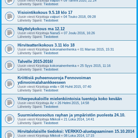
Uusin viesti Kirjoittaja
valpuri
«
09 Tammi 2020, 22:14
Lähetetty Sijainti:
Tiedotteet
Visiointikokous 9.5.18 klo 17
Uusin viesti Kirjoittaja
valpuri
«
04 Touko 2018, 09:28
Lähetetty Sijainti:
Tiedotteet
Näyttelykokous ma 12.12
Uusin viesti Kirjoittaja
NanaS
«
07 Joulu 2016, 16:26
Lähetetty Sijainti:
Tiedotteet
Hirviteatterikokous 3.11 klo 18
Uusin viesti Kirjoittaja
kokonainenhenka
«
01 Marras 2015, 15:31
Lähetetty Sijainti:
Tiedotteet
Talvelle 2015-2016!
Uusin viesti Kirjoittaja
kokonainenhenka
«
25 Syys 2015, 11:16
Lähetetty Sijainti:
Tiedotteet
Kriittisiä puheenvuoroja Fennovoiman
ydinvoimalahankkeeseen
Uusin viesti Kirjoittaja
enila
«
08 Huhti 2015, 07:40
Lähetetty Sijainti:
Tiedotteet
Viherpeukaloille mielenkiintoisia luentoja koko kevään
Uusin viesti Kirjoittaja
Az
«
26 Helmi 2015, 14:58
Lähetetty Sijainti:
Tiedotteet
Suurmielenosoitus rayhan ja ympäristön puolesta 24.10.
Uusin viesti Kirjoittaja
Mikkoli
«
21 Loka 2014, 14:41
Lähetetty Sijainti:
Tiedotteet
Hirvitalolaisille tiedoksi: VERKKO-aluetapaaminen 15.10.2014
Uusin viesti Kirjoittaja
Mikkoli
«
08 Loka 2014, 17:15