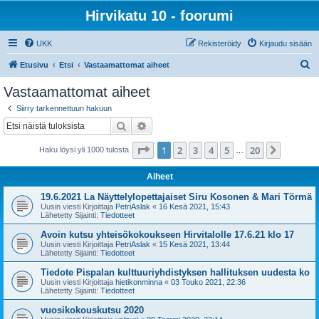
Hirvikatu 10 - foorumi
UKK
Rekisteröidy
Kirjaudu sisään
E
Etusivu
Etsi
Vastaamattomat aiheet
t
Vastaamattomat aiheet
s
Siirry tarkennettuun hakuun
i
Etsi
Tarkennettu haku
Sivu
1
/
20
1
2
3
4
5
20
Seuraa
Haku löysi yli 1000 tulosta
…
Aiheet
19.6.2021 La Näyttelylopettajaiset Siru Kosonen & Mari Törmä
Uusin viesti Kirjoittaja
PetriAslak
«
16 Kesä 2021, 15:43
Lähetetty Sijainti:
Tiedotteet
Avoin kutsu yhteisökokoukseen Hirvitalolle 17.6.21 klo 17
Uusin viesti Kirjoittaja
PetriAslak
«
15 Kesä 2021, 13:44
Lähetetty Sijainti:
Tiedotteet
Tiedote Pispalan kulttuuriyhdistyksen hallituksen uudesta ko
Uusin viesti Kirjoittaja
hietikonminna
«
03 Touko 2021, 22:36
Lähetetty Sijainti:
Tiedotteet
vuosikokouskutsu 2020