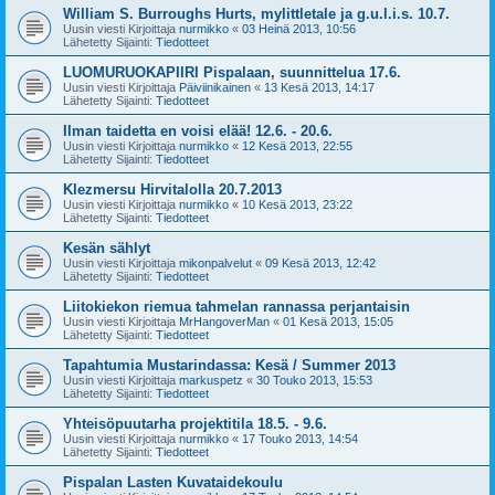
William S. Burroughs Hurts, mylittletale ja g.u.l.i.s. 10.7.
Uusin viesti Kirjoittaja
nurmikko
«
03 Heinä 2013, 10:56
Lähetetty Sijainti:
Tiedotteet
LUOMURUOKAPIIRI Pispalaan, suunnittelua 17.6.
Uusin viesti Kirjoittaja
Päiviinikainen
«
13 Kesä 2013, 14:17
Lähetetty Sijainti:
Tiedotteet
Ilman taidetta en voisi elää! 12.6. - 20.6.
Uusin viesti Kirjoittaja
nurmikko
«
12 Kesä 2013, 22:55
Lähetetty Sijainti:
Tiedotteet
Klezmersu Hirvitalolla 20.7.2013
Uusin viesti Kirjoittaja
nurmikko
«
10 Kesä 2013, 23:22
Lähetetty Sijainti:
Tiedotteet
Kesän sählyt
Uusin viesti Kirjoittaja
mikonpalvelut
«
09 Kesä 2013, 12:42
Lähetetty Sijainti:
Tiedotteet
Liitokiekon riemua tahmelan rannassa perjantaisin
Uusin viesti Kirjoittaja
MrHangoverMan
«
01 Kesä 2013, 15:05
Lähetetty Sijainti:
Tiedotteet
Tapahtumia Mustarindassa: Kesä / Summer 2013
Uusin viesti Kirjoittaja
markuspetz
«
30 Touko 2013, 15:53
Lähetetty Sijainti:
Tiedotteet
Yhteisöpuutarha projektitila 18.5. - 9.6.
Uusin viesti Kirjoittaja
nurmikko
«
17 Touko 2013, 14:54
Lähetetty Sijainti:
Tiedotteet
Pispalan Lasten Kuvataidekoulu