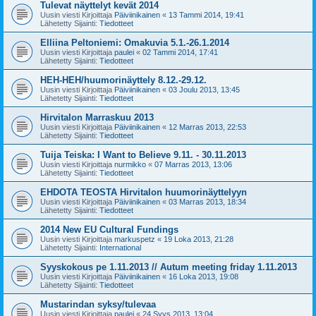
Tulevat näyttelyt kevät 2014
Uusin viesti Kirjoittaja
Päiviinikainen
«
13 Tammi 2014, 19:41
Lähetetty Sijainti:
Tiedotteet
Elliina Peltoniemi: Omakuvia 5.1.-26.1.2014
Uusin viesti Kirjoittaja
paulei
«
02 Tammi 2014, 17:41
Lähetetty Sijainti:
Tiedotteet
HEH-HEH/huumorinäyttely 8.12.-29.12.
Uusin viesti Kirjoittaja
Päiviinikainen
«
03 Joulu 2013, 13:45
Lähetetty Sijainti:
Tiedotteet
Hirvitalon Marraskuu 2013
Uusin viesti Kirjoittaja
Päiviinikainen
«
12 Marras 2013, 22:53
Lähetetty Sijainti:
Tiedotteet
Tuija Teiska: I Want to Believe 9.11. - 30.11.2013
Uusin viesti Kirjoittaja
nurmikko
«
07 Marras 2013, 13:06
Lähetetty Sijainti:
Tiedotteet
EHDOTA TEOSTA Hirvitalon huumorinäyttelyyn
Uusin viesti Kirjoittaja
Päiviinikainen
«
03 Marras 2013, 18:34
Lähetetty Sijainti:
Tiedotteet
2014 New EU Cultural Fundings
Uusin viesti Kirjoittaja
markuspetz
«
19 Loka 2013, 21:28
Lähetetty Sijainti:
International
Syyskokous pe 1.11.2013 // Autum meeting friday 1.11.2013
Uusin viesti Kirjoittaja
Päiviinikainen
«
16 Loka 2013, 19:08
Lähetetty Sijainti:
Tiedotteet
Mustarindan syksy/tulevaa
Uusin viesti Kirjoittaja
paulei
«
24 Syys 2013, 13:04