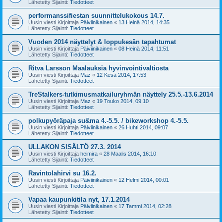
Lähetetty Sijainti:
Tiedotteet
performanssifiestan suunnittelukokous 14.7.
Uusin viesti Kirjoittaja
Päiviinikainen
«
13 Heinä 2014, 14:35
Lähetetty Sijainti:
Tiedotteet
Vuoden 2014 näyttelyt & loppukesän tapahtumat
Uusin viesti Kirjoittaja
Päiviinikainen
«
08 Heinä 2014, 11:51
Lähetetty Sijainti:
Tiedotteet
Ritva Larsson Maalauksia hyvinvointivaltiosta
Uusin viesti Kirjoittaja
Maz
«
12 Kesä 2014, 17:53
Lähetetty Sijainti:
Tiedotteet
TreStalkers-tutkimusmatkailuryhmän näyttely 25.5.-13.6.2014
Uusin viesti Kirjoittaja
Maz
«
19 Touko 2014, 09:10
Lähetetty Sijainti:
Tiedotteet
polkupyöräpaja su&ma 4.-5.5. / bikeworkshop 4.-5.5.
Uusin viesti Kirjoittaja
Päiviinikainen
«
26 Huhti 2014, 09:07
Lähetetty Sijainti:
Tiedotteet
ULLAKON SISÄLTÖ 27.3. 2014
Uusin viesti Kirjoittaja
heimira
«
28 Maalis 2014, 16:10
Lähetetty Sijainti:
Tiedotteet
Ravintolahirvi su 16.2.
Uusin viesti Kirjoittaja
Päiviinikainen
«
12 Helmi 2014, 00:01
Lähetetty Sijainti:
Tiedotteet
Vapaa kaupunkitila nyt, 17.1.2014
Uusin viesti Kirjoittaja
Päiviinikainen
«
17 Tammi 2014, 02:28
Lähetetty Sijainti:
Tiedotteet