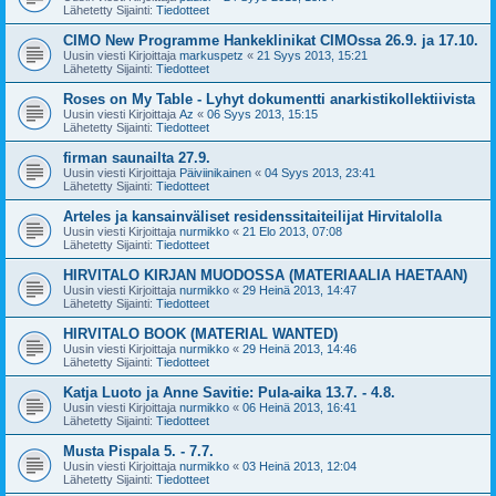
Lähetetty Sijainti:
Tiedotteet
CIMO New Programme Hankeklinikat CIMOssa 26.9. ja 17.10.
Uusin viesti Kirjoittaja
markuspetz
«
21 Syys 2013, 15:21
Lähetetty Sijainti:
Tiedotteet
Roses on My Table - Lyhyt dokumentti anarkistikollektiivista
Uusin viesti Kirjoittaja
Az
«
06 Syys 2013, 15:15
Lähetetty Sijainti:
Tiedotteet
firman saunailta 27.9.
Uusin viesti Kirjoittaja
Päiviinikainen
«
04 Syys 2013, 23:41
Lähetetty Sijainti:
Tiedotteet
Arteles ja kansainväliset residenssitaiteilijat Hirvitalolla
Uusin viesti Kirjoittaja
nurmikko
«
21 Elo 2013, 07:08
Lähetetty Sijainti:
Tiedotteet
HIRVITALO KIRJAN MUODOSSA (MATERIAALIA HAETAAN)
Uusin viesti Kirjoittaja
nurmikko
«
29 Heinä 2013, 14:47
Lähetetty Sijainti:
Tiedotteet
HIRVITALO BOOK (MATERIAL WANTED)
Uusin viesti Kirjoittaja
nurmikko
«
29 Heinä 2013, 14:46
Lähetetty Sijainti:
Tiedotteet
Katja Luoto ja Anne Savitie: Pula-aika 13.7. - 4.8.
Uusin viesti Kirjoittaja
nurmikko
«
06 Heinä 2013, 16:41
Lähetetty Sijainti:
Tiedotteet
Musta Pispala 5. - 7.7.
Uusin viesti Kirjoittaja
nurmikko
«
03 Heinä 2013, 12:04
Lähetetty Sijainti:
Tiedotteet