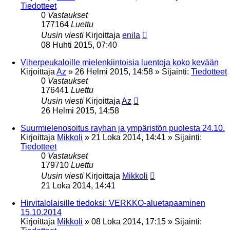
Tiedotteet
0
Vastaukset
177164
Luettu
Uusin viesti
Kirjoittaja
enila
08 Huhti 2015, 07:40
Viherpeukaloille mielenkiintoisia luentoja koko kevään
Kirjoittaja
Az
»
26 Helmi 2015, 14:58
» Sijainti:
Tiedotteet
0
Vastaukset
176441
Luettu
Uusin viesti
Kirjoittaja
Az
26 Helmi 2015, 14:58
Suurmielenosoitus rayhan ja ympäristön puolesta 24.10.
Kirjoittaja
Mikkoli
»
21 Loka 2014, 14:41
» Sijainti:
Tiedotteet
0
Vastaukset
179710
Luettu
Uusin viesti
Kirjoittaja
Mikkoli
21 Loka 2014, 14:41
Hirvitalolaisille tiedoksi: VERKKO-aluetapaaminen
15.10.2014
Kirjoittaja
Mikkoli
»
08 Loka 2014, 17:15
» Sijainti: