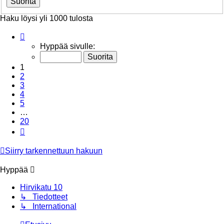
Haku löysi yli 1000 tulosta
Sivu
1
/
20
Hyppää sivulle:
1
2
3
4
5
…
20
Seuraava
Siirry tarkennettuun hakuun
Hyppää
Hirvikatu 10
↳ Tiedotteet
↳ International