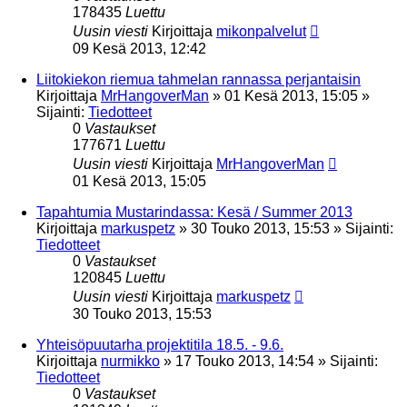
178435
Luettu
Uusin viesti
Kirjoittaja
mikonpalvelut
09 Kesä 2013, 12:42
Liitokiekon riemua tahmelan rannassa perjantaisin
Kirjoittaja
MrHangoverMan
»
01 Kesä 2013, 15:05
»
Sijainti:
Tiedotteet
0
Vastaukset
177671
Luettu
Uusin viesti
Kirjoittaja
MrHangoverMan
01 Kesä 2013, 15:05
Tapahtumia Mustarindassa: Kesä / Summer 2013
Kirjoittaja
markuspetz
»
30 Touko 2013, 15:53
» Sijainti:
Tiedotteet
0
Vastaukset
120845
Luettu
Uusin viesti
Kirjoittaja
markuspetz
30 Touko 2013, 15:53
Yhteisöpuutarha projektitila 18.5. - 9.6.
Kirjoittaja
nurmikko
»
17 Touko 2013, 14:54
» Sijainti:
Tiedotteet
0
Vastaukset