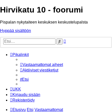
Hirvikatu 10 - foorumi
Pispalan nykytaiteen keskuksen keskustelupalsta
Hyppää sisältöön
Tarkennettu
Etsi
haku
Pikalinkit
Vastaamattomat aiheet
Aktiiviset viestiketjut
Etsi
UKK
Kirjaudu sisään
Rekisteröidy
Etusivu
Etsi
Vastaamattomat