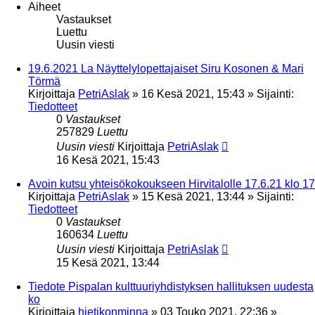
Aiheet
Vastaukset
Luettu
Uusin viesti
19.6.2021 La Näyttelylopettajaiset Siru Kosonen & Mari
Törmä
Kirjoittaja
PetriAslak
»
16 Kesä 2021, 15:43
» Sijainti:
Tiedotteet
0
Vastaukset
257829
Luettu
Uusin viesti
Kirjoittaja
PetriAslak
16 Kesä 2021, 15:43
Avoin kutsu yhteisökokoukseen Hirvitalolle 17.6.21 klo 17
Kirjoittaja
PetriAslak
»
15 Kesä 2021, 13:44
» Sijainti:
Tiedotteet
0
Vastaukset
160634
Luettu
Uusin viesti
Kirjoittaja
PetriAslak
15 Kesä 2021, 13:44
Tiedote Pispalan kulttuuriyhdistyksen hallituksen uudesta
ko
Kirjoittaja
hietikonminna
»
03 Touko 2021, 22:36
»