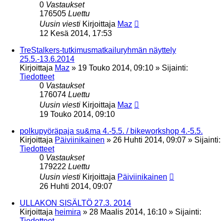
0
Vastaukset
176505
Luettu
Uusin viesti
Kirjoittaja
Maz
12 Kesä 2014, 17:53
TreStalkers-tutkimusmatkailuryhmän näyttely
25.5.-13.6.2014
Kirjoittaja
Maz
»
19 Touko 2014, 09:10
» Sijainti:
Tiedotteet
0
Vastaukset
176074
Luettu
Uusin viesti
Kirjoittaja
Maz
19 Touko 2014, 09:10
polkupyöräpaja su&ma 4.-5.5. / bikeworkshop 4.-5.5.
Kirjoittaja
Päiviinikainen
»
26 Huhti 2014, 09:07
» Sijainti:
Tiedotteet
0
Vastaukset
179222
Luettu
Uusin viesti
Kirjoittaja
Päiviinikainen
26 Huhti 2014, 09:07
ULLAKON SISÄLTÖ 27.3. 2014
Kirjoittaja
heimira
»
28 Maalis 2014, 16:10
» Sijainti:
Tiedotteet