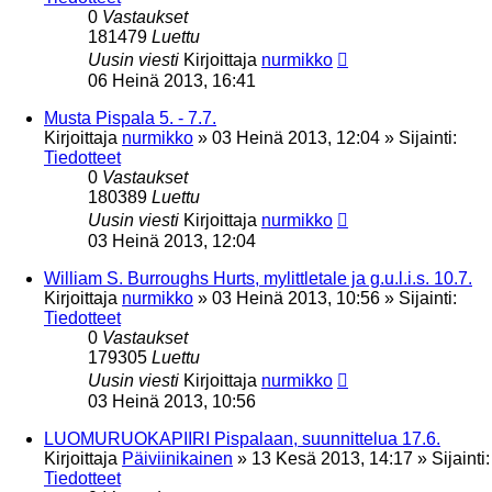
0
Vastaukset
181479
Luettu
Uusin viesti
Kirjoittaja
nurmikko
06 Heinä 2013, 16:41
Musta Pispala 5. - 7.7.
Kirjoittaja
nurmikko
»
03 Heinä 2013, 12:04
» Sijainti:
Tiedotteet
0
Vastaukset
180389
Luettu
Uusin viesti
Kirjoittaja
nurmikko
03 Heinä 2013, 12:04
William S. Burroughs Hurts, mylittletale ja g.u.l.i.s. 10.7.
Kirjoittaja
nurmikko
»
03 Heinä 2013, 10:56
» Sijainti:
Tiedotteet
0
Vastaukset
179305
Luettu
Uusin viesti
Kirjoittaja
nurmikko
03 Heinä 2013, 10:56
LUOMURUOKAPIIRI Pispalaan, suunnittelua 17.6.
Kirjoittaja
Päiviinikainen
»
13 Kesä 2013, 14:17
» Sijainti:
Tiedotteet