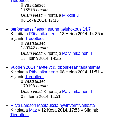
Tiedotteet
0
Vastaukset
178575
Luettu
Uusin viesti
Kirjoittaja
Mikkoli
08 Loka 2014, 17:15
performanssifiestan suunnittelukokous 14.7.
Kirjoittaja
Päiviinikainen
»
13 Heinä 2014, 14:35
»
Sijainti:
Tiedotteet
0
Vastaukset
180142
Luettu
Uusin viesti
Kirjoittaja
Päiviinikainen
13 Heinä 2014, 14:35
Vuoden 2014 näyttelyt & loppukesän tapahtumat
Kirjoittaja
Päiviinikainen
»
08 Heinä 2014, 11:51
»
Sijainti:
Tiedotteet
0
Vastaukset
179198
Luettu
Uusin viesti
Kirjoittaja
Päiviinikainen
08 Heinä 2014, 11:51
Ritva Larsson Maalauksia hyvinvointivaltiosta
Kirjoittaja
Maz
»
12 Kesä 2014, 17:53
» Sijainti:
Tiedotteet