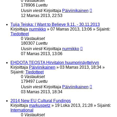
0
Vastaukset
178906
Luettu
Uusin viesti
Kirjoittaja
Päiviinikainen
12 Marras 2013, 22:53
Tuija Teiska: I Want to Believe 9.11. - 30.11.2013
Kirjoittaja
nurmikko
»
07 Marras 2013, 13:06
» Sijainti:
Tiedotteet
0
Vastaukset
180307
Luettu
Uusin viesti
Kirjoittaja
nurmikko
07 Marras 2013, 13:06
EHDOTA TEOSTA Hirvitalon huumorinäyttelyyn
Kirjoittaja
Päiviinikainen
»
03 Marras 2013, 18:34
»
Sijainti:
Tiedotteet
0
Vastaukset
179497
Luettu
Uusin viesti
Kirjoittaja
Päiviinikainen
03 Marras 2013, 18:34
2014 New EU Cultural Fundings
Kirjoittaja
markuspetz
»
19 Loka 2013, 21:28
» Sijainti:
International
0
Vastaukset