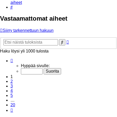
aiheet
Etsi
Vastaamattomat aiheet
Siirry tarkennettuun hakuun
Tarkennettu
Etsi
haku
Haku löysi yli 1000 tulosta
Sivu
1
/
20
Hyppää sivulle:
1
2
3
4
5
…
20
Seuraava