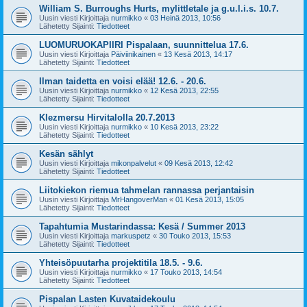
William S. Burroughs Hurts, mylittletale ja g.u.l.i.s. 10.7.
Uusin viesti Kirjoittaja
nurmikko
«
03 Heinä 2013, 10:56
Lähetetty Sijainti:
Tiedotteet
LUOMURUOKAPIIRI Pispalaan, suunnittelua 17.6.
Uusin viesti Kirjoittaja
Päiviinikainen
«
13 Kesä 2013, 14:17
Lähetetty Sijainti:
Tiedotteet
Ilman taidetta en voisi elää! 12.6. - 20.6.
Uusin viesti Kirjoittaja
nurmikko
«
12 Kesä 2013, 22:55
Lähetetty Sijainti:
Tiedotteet
Klezmersu Hirvitalolla 20.7.2013
Uusin viesti Kirjoittaja
nurmikko
«
10 Kesä 2013, 23:22
Lähetetty Sijainti:
Tiedotteet
Kesän sählyt
Uusin viesti Kirjoittaja
mikonpalvelut
«
09 Kesä 2013, 12:42
Lähetetty Sijainti:
Tiedotteet
Liitokiekon riemua tahmelan rannassa perjantaisin
Uusin viesti Kirjoittaja
MrHangoverMan
«
01 Kesä 2013, 15:05
Lähetetty Sijainti:
Tiedotteet
Tapahtumia Mustarindassa: Kesä / Summer 2013
Uusin viesti Kirjoittaja
markuspetz
«
30 Touko 2013, 15:53
Lähetetty Sijainti:
Tiedotteet
Yhteisöpuutarha projektitila 18.5. - 9.6.
Uusin viesti Kirjoittaja
nurmikko
«
17 Touko 2013, 14:54
Lähetetty Sijainti:
Tiedotteet
Pispalan Lasten Kuvataidekoulu