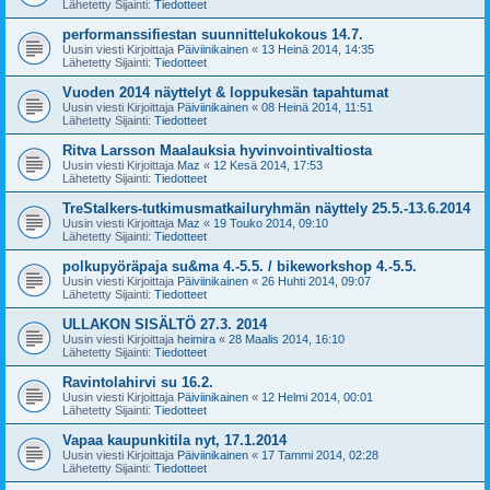
Lähetetty Sijainti:
Tiedotteet
performanssifiestan suunnittelukokous 14.7.
Uusin viesti Kirjoittaja
Päiviinikainen
«
13 Heinä 2014, 14:35
Lähetetty Sijainti:
Tiedotteet
Vuoden 2014 näyttelyt & loppukesän tapahtumat
Uusin viesti Kirjoittaja
Päiviinikainen
«
08 Heinä 2014, 11:51
Lähetetty Sijainti:
Tiedotteet
Ritva Larsson Maalauksia hyvinvointivaltiosta
Uusin viesti Kirjoittaja
Maz
«
12 Kesä 2014, 17:53
Lähetetty Sijainti:
Tiedotteet
TreStalkers-tutkimusmatkailuryhmän näyttely 25.5.-13.6.2014
Uusin viesti Kirjoittaja
Maz
«
19 Touko 2014, 09:10
Lähetetty Sijainti:
Tiedotteet
polkupyöräpaja su&ma 4.-5.5. / bikeworkshop 4.-5.5.
Uusin viesti Kirjoittaja
Päiviinikainen
«
26 Huhti 2014, 09:07
Lähetetty Sijainti:
Tiedotteet
ULLAKON SISÄLTÖ 27.3. 2014
Uusin viesti Kirjoittaja
heimira
«
28 Maalis 2014, 16:10
Lähetetty Sijainti:
Tiedotteet
Ravintolahirvi su 16.2.
Uusin viesti Kirjoittaja
Päiviinikainen
«
12 Helmi 2014, 00:01
Lähetetty Sijainti:
Tiedotteet
Vapaa kaupunkitila nyt, 17.1.2014
Uusin viesti Kirjoittaja
Päiviinikainen
«
17 Tammi 2014, 02:28
Lähetetty Sijainti:
Tiedotteet