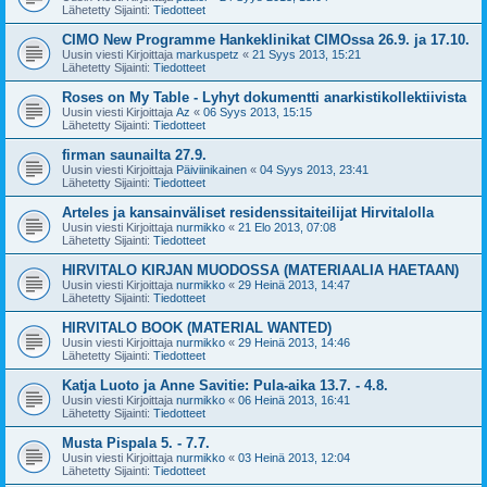
Lähetetty Sijainti:
Tiedotteet
CIMO New Programme Hankeklinikat CIMOssa 26.9. ja 17.10.
Uusin viesti Kirjoittaja
markuspetz
«
21 Syys 2013, 15:21
Lähetetty Sijainti:
Tiedotteet
Roses on My Table - Lyhyt dokumentti anarkistikollektiivista
Uusin viesti Kirjoittaja
Az
«
06 Syys 2013, 15:15
Lähetetty Sijainti:
Tiedotteet
firman saunailta 27.9.
Uusin viesti Kirjoittaja
Päiviinikainen
«
04 Syys 2013, 23:41
Lähetetty Sijainti:
Tiedotteet
Arteles ja kansainväliset residenssitaiteilijat Hirvitalolla
Uusin viesti Kirjoittaja
nurmikko
«
21 Elo 2013, 07:08
Lähetetty Sijainti:
Tiedotteet
HIRVITALO KIRJAN MUODOSSA (MATERIAALIA HAETAAN)
Uusin viesti Kirjoittaja
nurmikko
«
29 Heinä 2013, 14:47
Lähetetty Sijainti:
Tiedotteet
HIRVITALO BOOK (MATERIAL WANTED)
Uusin viesti Kirjoittaja
nurmikko
«
29 Heinä 2013, 14:46
Lähetetty Sijainti:
Tiedotteet
Katja Luoto ja Anne Savitie: Pula-aika 13.7. - 4.8.
Uusin viesti Kirjoittaja
nurmikko
«
06 Heinä 2013, 16:41
Lähetetty Sijainti:
Tiedotteet
Musta Pispala 5. - 7.7.
Uusin viesti Kirjoittaja
nurmikko
«
03 Heinä 2013, 12:04
Lähetetty Sijainti:
Tiedotteet