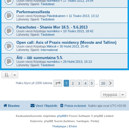
Uusin viesti Kirjoittaja
nurmikko
«
17 Touko 2013, 14:54
Lähetetty Sijainti:
Tiedotteet
Performanssifiesta
Uusin viesti Kirjoittaja
Päiviinikainen
«
11 Touko 2013, 13:12
Lähetetty Sijainti:
Tiedotteet
Parachutes - Shanie Mor 18.5. - 9.6.2013
Uusin viesti Kirjoittaja
nurmikko
«
10 Touko 2013, 18:42
Lähetetty Sijainti:
Tiedotteet
Open call: Axis of Praxis residency (Mooste and Tallinn)
Uusin viesti Kirjoittaja
Mikkoli
«
30 Huhti 2013, 20:40
Lähetetty Sijainti:
International
Äiti – iäti sunnuntaina 5.5.
Uusin viesti Kirjoittaja
nurmikko
«
29 Huhti 2013, 15:13
Lähetetty Sijainti:
Tiedotteet
Sivu
1
/
20
1
2
3
4
5
20
Seuraa
Haku löysi yli 1000 tulosta
…
Hyppää
Etusivu
Viesti Ylläpidolle
Poista evästeet
Kaikki ajat ovat
UTC+03:00
Keskustelufoorumin ohjelmisto
phpBB
® Forum Software © phpBB Limited
Käännös: phpBB Suomi (lurttinen, harritapio, Pettis)
Yksityisyys
|
Ehdot