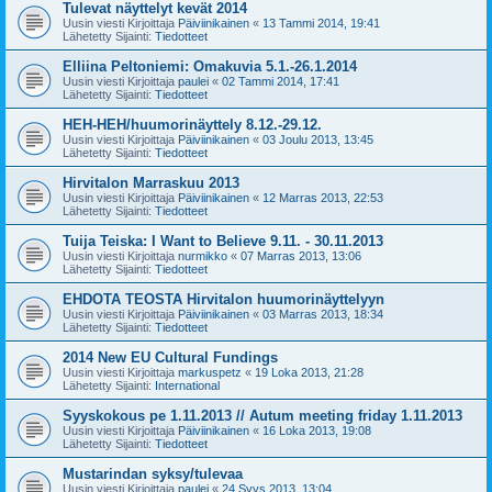
Tulevat näyttelyt kevät 2014
Uusin viesti Kirjoittaja
Päiviinikainen
«
13 Tammi 2014, 19:41
Lähetetty Sijainti:
Tiedotteet
Elliina Peltoniemi: Omakuvia 5.1.-26.1.2014
Uusin viesti Kirjoittaja
paulei
«
02 Tammi 2014, 17:41
Lähetetty Sijainti:
Tiedotteet
HEH-HEH/huumorinäyttely 8.12.-29.12.
Uusin viesti Kirjoittaja
Päiviinikainen
«
03 Joulu 2013, 13:45
Lähetetty Sijainti:
Tiedotteet
Hirvitalon Marraskuu 2013
Uusin viesti Kirjoittaja
Päiviinikainen
«
12 Marras 2013, 22:53
Lähetetty Sijainti:
Tiedotteet
Tuija Teiska: I Want to Believe 9.11. - 30.11.2013
Uusin viesti Kirjoittaja
nurmikko
«
07 Marras 2013, 13:06
Lähetetty Sijainti:
Tiedotteet
EHDOTA TEOSTA Hirvitalon huumorinäyttelyyn
Uusin viesti Kirjoittaja
Päiviinikainen
«
03 Marras 2013, 18:34
Lähetetty Sijainti:
Tiedotteet
2014 New EU Cultural Fundings
Uusin viesti Kirjoittaja
markuspetz
«
19 Loka 2013, 21:28
Lähetetty Sijainti:
International
Syyskokous pe 1.11.2013 // Autum meeting friday 1.11.2013
Uusin viesti Kirjoittaja
Päiviinikainen
«
16 Loka 2013, 19:08
Lähetetty Sijainti:
Tiedotteet
Mustarindan syksy/tulevaa
Uusin viesti Kirjoittaja
paulei
«
24 Syys 2013, 13:04