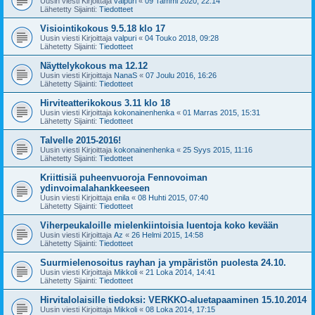
Uusin viesti Kirjoittaja
valpuri
«
09 Tammi 2020, 22:14
Lähetetty Sijainti:
Tiedotteet
Visiointikokous 9.5.18 klo 17
Uusin viesti Kirjoittaja
valpuri
«
04 Touko 2018, 09:28
Lähetetty Sijainti:
Tiedotteet
Näyttelykokous ma 12.12
Uusin viesti Kirjoittaja
NanaS
«
07 Joulu 2016, 16:26
Lähetetty Sijainti:
Tiedotteet
Hirviteatterikokous 3.11 klo 18
Uusin viesti Kirjoittaja
kokonainenhenka
«
01 Marras 2015, 15:31
Lähetetty Sijainti:
Tiedotteet
Talvelle 2015-2016!
Uusin viesti Kirjoittaja
kokonainenhenka
«
25 Syys 2015, 11:16
Lähetetty Sijainti:
Tiedotteet
Kriittisiä puheenvuoroja Fennovoiman
ydinvoimalahankkeeseen
Uusin viesti Kirjoittaja
enila
«
08 Huhti 2015, 07:40
Lähetetty Sijainti:
Tiedotteet
Viherpeukaloille mielenkiintoisia luentoja koko kevään
Uusin viesti Kirjoittaja
Az
«
26 Helmi 2015, 14:58
Lähetetty Sijainti:
Tiedotteet
Suurmielenosoitus rayhan ja ympäristön puolesta 24.10.
Uusin viesti Kirjoittaja
Mikkoli
«
21 Loka 2014, 14:41
Lähetetty Sijainti:
Tiedotteet
Hirvitalolaisille tiedoksi: VERKKO-aluetapaaminen 15.10.2014
Uusin viesti Kirjoittaja
Mikkoli
«
08 Loka 2014, 17:15