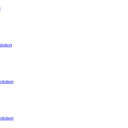
t
dotteet
edotteet
edotteet