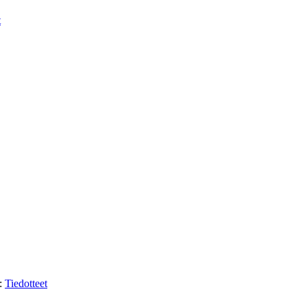
t
i:
Tiedotteet