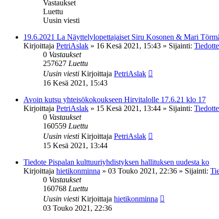
Vastaukset
Luettu
Uusin viesti
19.6.2021 La Näyttelylopettajaiset Siru Kosonen & Mari Törm
Kirjoittaja
PetriAslak
»
16 Kesä 2021, 15:43
» Sijainti:
Tiedotte
0
Vastaukset
257627
Luettu
Uusin viesti
Kirjoittaja
PetriAslak
16 Kesä 2021, 15:43
Avoin kutsu yhteisökokoukseen Hirvitalolle 17.6.21 klo 17
Kirjoittaja
PetriAslak
»
15 Kesä 2021, 13:44
» Sijainti:
Tiedotte
0
Vastaukset
160559
Luettu
Uusin viesti
Kirjoittaja
PetriAslak
15 Kesä 2021, 13:44
Tiedote Pispalan kulttuuriyhdistyksen hallituksen uudesta ko
Kirjoittaja
hietikonminna
»
03 Touko 2021, 22:36
» Sijainti:
Ti
0
Vastaukset
160768
Luettu
Uusin viesti
Kirjoittaja
hietikonminna
03 Touko 2021, 22:36