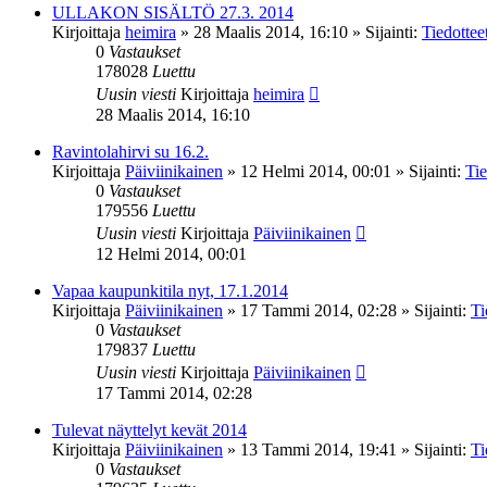
ULLAKON SISÄLTÖ 27.3. 2014
Kirjoittaja
heimira
»
28 Maalis 2014, 16:10
» Sijainti:
Tiedottee
0
Vastaukset
178028
Luettu
Uusin viesti
Kirjoittaja
heimira
28 Maalis 2014, 16:10
Ravintolahirvi su 16.2.
Kirjoittaja
Päiviinikainen
»
12 Helmi 2014, 00:01
» Sijainti:
Tie
0
Vastaukset
179556
Luettu
Uusin viesti
Kirjoittaja
Päiviinikainen
12 Helmi 2014, 00:01
Vapaa kaupunkitila nyt, 17.1.2014
Kirjoittaja
Päiviinikainen
»
17 Tammi 2014, 02:28
» Sijainti:
Ti
0
Vastaukset
179837
Luettu
Uusin viesti
Kirjoittaja
Päiviinikainen
17 Tammi 2014, 02:28
Tulevat näyttelyt kevät 2014
Kirjoittaja
Päiviinikainen
»
13 Tammi 2014, 19:41
» Sijainti:
Ti
0
Vastaukset