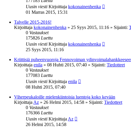
177183
Luettu
Uusin viesti
Kirjoittaja
kokonainenhenka
01 Marras 2015, 15:31
Talvelle 2015-2016!
Kirjoittaja
kokonainenhenka
»
25 Syys 2015, 11:16
» Sijainti:
T
0
Vastaukset
175826
Luettu
Uusin viesti
Kirjoittaja
kokonainenhenka
25 Syys 2015, 11:16
Kriittisiä puheenvuoroja Fennovoiman ydinvoimalahankkeesee
Kirjoittaja
enila
»
08 Huhti 2015, 07:40
» Sijainti:
Tiedotteet
0
Vastaukset
177083
Luettu
Uusin viesti
Kirjoittaja
enila
08 Huhti 2015, 07:40
Viherpeukaloille mielenkiintoisia luentoja koko kevään
Kirjoittaja
Az
»
26 Helmi 2015, 14:58
» Sijainti:
Tiedotteet
0
Vastaukset
176366
Luettu
Uusin viesti
Kirjoittaja
Az
26 Helmi 2015, 14:58