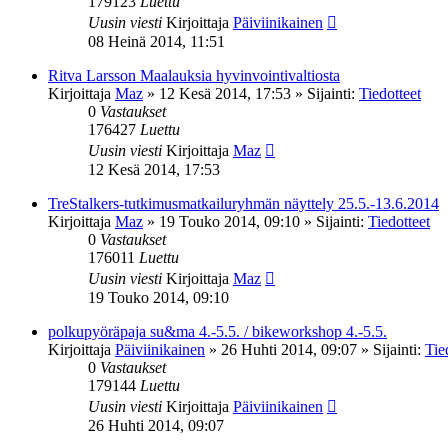
179123
Luettu
Uusin viesti
Kirjoittaja
Päiviinikainen
08 Heinä 2014, 11:51
Ritva Larsson Maalauksia hyvinvointivaltiosta
Kirjoittaja
Maz
»
12 Kesä 2014, 17:53
» Sijainti:
Tiedotteet
0
Vastaukset
176427
Luettu
Uusin viesti
Kirjoittaja
Maz
12 Kesä 2014, 17:53
TreStalkers-tutkimusmatkailuryhmän näyttely 25.5.-13.6.2014
Kirjoittaja
Maz
»
19 Touko 2014, 09:10
» Sijainti:
Tiedotteet
0
Vastaukset
176011
Luettu
Uusin viesti
Kirjoittaja
Maz
19 Touko 2014, 09:10
polkupyöräpaja su&ma 4.-5.5. / bikeworkshop 4.-5.5.
Kirjoittaja
Päiviinikainen
»
26 Huhti 2014, 09:07
» Sijainti:
Tie
0
Vastaukset
179144
Luettu
Uusin viesti
Kirjoittaja
Päiviinikainen
26 Huhti 2014, 09:07