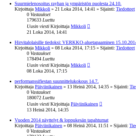
Suurmielenosoitus rayhan ja ympäristön puolesta 24.10.
Kirjoittaja
Mikkoli
»
21 Loka 2014, 14:41
» Sijainti:
Tiedotteet
0
Vastaukset
179633
Luettu
Uusin viesti
Kirjoittaja
Mikkoli
21 Loka 2014, 14:41
Hirvitalolaisille tiedoksi: VERKKO-aluetapaaminen 15.10.201
Kirjoittaja
Mikkoli
»
08 Loka 2014, 17:15
» Sijainti:
Tiedotteet
0
Vastaukset
178494
Luettu
Uusin viesti
Kirjoittaja
Mikkoli
08 Loka 2014, 17:15
performanssifiestan suunnittelukokous 14.7.
Kirjoittaja
Päiviinikainen
»
13 Heinä 2014, 14:35
» Sijainti:
Tie
0
Vastaukset
180072
Luettu
Uusin viesti
Kirjoittaja
Päiviinikainen
13 Heinä 2014, 14:35
Vuoden 2014 näyttelyt & loppukesän tapahtumat
Kirjoittaja
Päiviinikainen
»
08 Heinä 2014, 11:51
» Sijainti:
Tie
0
Vastaukset