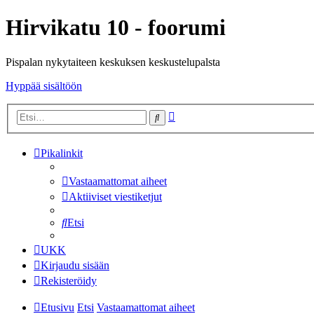
Hirvikatu 10 - foorumi
Pispalan nykytaiteen keskuksen keskustelupalsta
Hyppää sisältöön
Tarkennettu
Etsi
haku
Pikalinkit
Vastaamattomat aiheet
Aktiiviset viestiketjut
Etsi
UKK
Kirjaudu sisään
Rekisteröidy
Etusivu
Etsi
Vastaamattomat aiheet