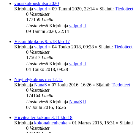
vuosikokouskutsu 2020
Kirjoittaja
valpuri
»
09 Tammi 2020, 22:14
» Sijainti:
Tiedottee
0
Vastaukset
177159
Luettu
Uusin viesti
Kirjoittaja
valpuri
09 Tammi 2020, 22:14
Visiointikokous 9.5.18 klo 17
Kirjoittaja
valpuri
»
04 Touko 2018, 09:28
» Sijainti:
Tiedotteet
0
Vastaukset
175617
Luettu
Uusin viesti
Kirjoittaja
valpuri
04 Touko 2018, 09:28
Näyttelykokous ma 12.12
Kirjoittaja
NanaS
»
07 Joulu 2016, 16:26
» Sijainti:
Tiedotteet
0
Vastaukset
174164
Luettu
Uusin viesti
Kirjoittaja
NanaS
07 Joulu 2016, 16:26
Hirviteatterikokous 3.11 klo 18
Kirjoittaja
kokonainenhenka
»
01 Marras 2015, 15:31
» Sijaint
0
Vastaukset