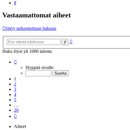
Etsi
Vastaamattomat aiheet
Siirry tarkennettuun hakuun
Tarkennettu
Etsi
haku
Haku löysi yli 1000 tulosta
Sivu
1
/
20
Hyppää sivulle:
1
2
3
4
5
…
20
Seuraava
Aiheet