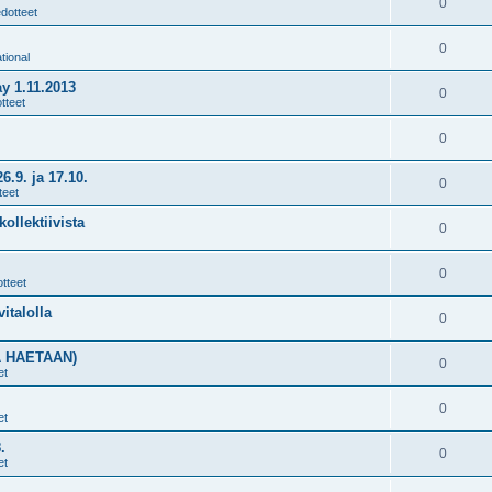
0
edotteet
0
tional
y 1.11.2013
0
tteet
0
9. ja 17.10.
0
teet
ollektiivista
0
0
tteet
vitalolla
0
A HAETAAN)
0
et
0
et
.
0
et