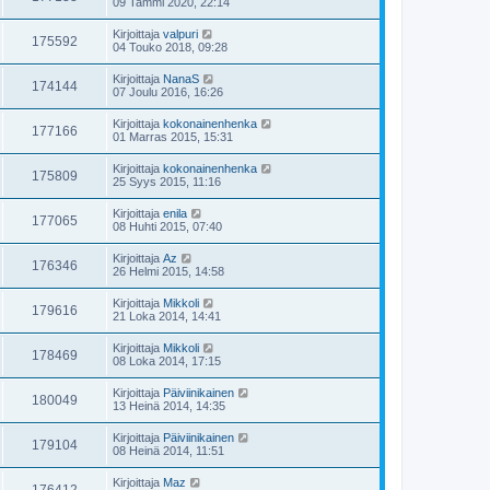
09 Tammi 2020, 22:14
Kirjoittaja
valpuri
175592
04 Touko 2018, 09:28
Kirjoittaja
NanaS
174144
07 Joulu 2016, 16:26
Kirjoittaja
kokonainenhenka
177166
01 Marras 2015, 15:31
Kirjoittaja
kokonainenhenka
175809
25 Syys 2015, 11:16
Kirjoittaja
enila
177065
08 Huhti 2015, 07:40
Kirjoittaja
Az
176346
26 Helmi 2015, 14:58
Kirjoittaja
Mikkoli
179616
21 Loka 2014, 14:41
Kirjoittaja
Mikkoli
178469
08 Loka 2014, 17:15
Kirjoittaja
Päiviinikainen
180049
13 Heinä 2014, 14:35
Kirjoittaja
Päiviinikainen
179104
08 Heinä 2014, 11:51
Kirjoittaja
Maz