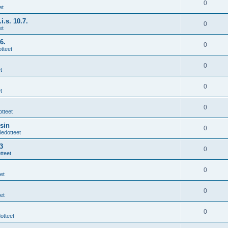
0
et
i.s. 10.7.
0
et
6.
0
tteet
0
t
0
t
0
otteet
sin
0
iedotteet
3
0
tteet
0
et
0
et
0
otteet