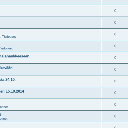
0
0
0
i:
Tiedotteet
0
Tiedotteet
imalahankkeeseen
0
o kevään
0
ta 24.10.
0
nen 15.10.2014
0
0
otteet
t
0
otteet