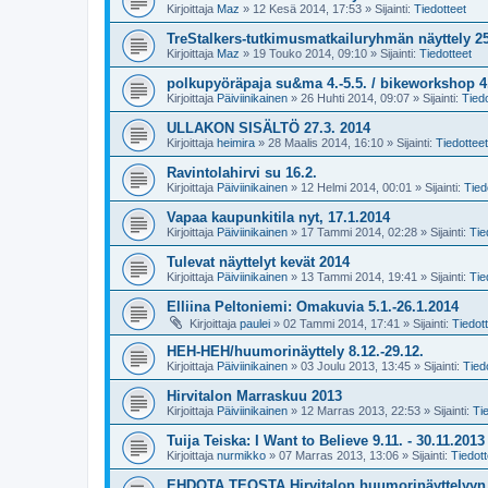
Kirjoittaja
Maz
»
12 Kesä 2014, 17:53
» Sijainti:
Tiedotteet
TreStalkers-tutkimusmatkailuryhmän näyttely 25
Kirjoittaja
Maz
»
19 Touko 2014, 09:10
» Sijainti:
Tiedotteet
polkupyöräpaja su&ma 4.-5.5. / bikeworkshop 4.
Kirjoittaja
Päiviinikainen
»
26 Huhti 2014, 09:07
» Sijainti:
Tiedo
ULLAKON SISÄLTÖ 27.3. 2014
Kirjoittaja
heimira
»
28 Maalis 2014, 16:10
» Sijainti:
Tiedotteet
Ravintolahirvi su 16.2.
Kirjoittaja
Päiviinikainen
»
12 Helmi 2014, 00:01
» Sijainti:
Tied
Vapaa kaupunkitila nyt, 17.1.2014
Kirjoittaja
Päiviinikainen
»
17 Tammi 2014, 02:28
» Sijainti:
Tie
Tulevat näyttelyt kevät 2014
Kirjoittaja
Päiviinikainen
»
13 Tammi 2014, 19:41
» Sijainti:
Tie
Elliina Peltoniemi: Omakuvia 5.1.-26.1.2014
Kirjoittaja
paulei
»
02 Tammi 2014, 17:41
» Sijainti:
Tiedot
HEH-HEH/huumorinäyttely 8.12.-29.12.
Kirjoittaja
Päiviinikainen
»
03 Joulu 2013, 13:45
» Sijainti:
Tied
Hirvitalon Marraskuu 2013
Kirjoittaja
Päiviinikainen
»
12 Marras 2013, 22:53
» Sijainti:
Ti
Tuija Teiska: I Want to Believe 9.11. - 30.11.2013
Kirjoittaja
nurmikko
»
07 Marras 2013, 13:06
» Sijainti:
Tiedott
EHDOTA TEOSTA Hirvitalon huumorinäyttelyyn