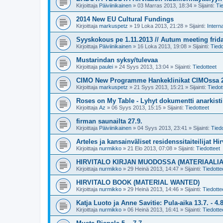
Kirjoittaja
Päiviinikainen
»
03 Marras 2013, 18:34
» Sijainti:
Ti
2014 New EU Cultural Fundings
Kirjoittaja
markuspetz
»
19 Loka 2013, 21:28
» Sijainti:
Interna
Syyskokous pe 1.11.2013 // Autum meeting frida
Kirjoittaja
Päiviinikainen
»
16 Loka 2013, 19:08
» Sijainti:
Tiedo
Mustarindan syksy/tulevaa
Kirjoittaja
paulei
»
24 Syys 2013, 13:04
» Sijainti:
Tiedotteet
CIMO New Programme Hankeklinikat CIMOssa 26.
Kirjoittaja
markuspetz
»
21 Syys 2013, 15:21
» Sijainti:
Tiedot
Roses on My Table - Lyhyt dokumentti anarkistik
Kirjoittaja
Az
»
06 Syys 2013, 15:15
» Sijainti:
Tiedotteet
firman saunailta 27.9.
Kirjoittaja
Päiviinikainen
»
04 Syys 2013, 23:41
» Sijainti:
Tiedo
Arteles ja kansainväliset residenssitaiteilijat Hir
Kirjoittaja
nurmikko
»
21 Elo 2013, 07:08
» Sijainti:
Tiedotteet
HIRVITALO KIRJAN MUODOSSA (MATERIAALI
Kirjoittaja
nurmikko
»
29 Heinä 2013, 14:47
» Sijainti:
Tiedotte
HIRVITALO BOOK (MATERIAL WANTED)
Kirjoittaja
nurmikko
»
29 Heinä 2013, 14:46
» Sijainti:
Tiedotte
Katja Luoto ja Anne Savitie: Pula-aika 13.7. - 4.8
Kirjoittaja
nurmikko
»
06 Heinä 2013, 16:41
» Sijainti:
Tiedotte