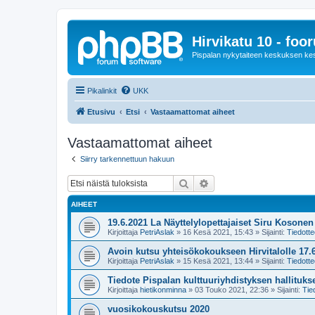
Hirvikatu 10 - foo
Pispalan nykytaiteen keskuksen ke
Pikalinkit
UKK
Etusivu
Etsi
Vastaamattomat aiheet
Vastaamattomat aiheet
Siirry tarkennettuun hakuun
Etsi
Tarkennettu haku
AIHEET
19.6.2021 La Näyttelylopettajaiset Siru Kosone
Kirjoittaja
PetriAslak
»
16 Kesä 2021, 15:43
» Sijainti:
Tiedotte
Avoin kutsu yhteisökokoukseen Hirvitalolle 17.6
Kirjoittaja
PetriAslak
»
15 Kesä 2021, 13:44
» Sijainti:
Tiedotte
Tiedote Pispalan kulttuuriyhdistyksen hallituk
Kirjoittaja
hietikonminna
»
03 Touko 2021, 22:36
» Sijainti:
Tie
vuosikokouskutsu 2020