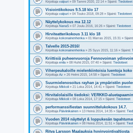
Kirjoittaja
valpuri
»
09 Tammi 2020, 22:14
» Sijainti:
Tiedotteet
Visiointikokous 9.5.18 klo 17
Kirjoittaja
valpuri
»
04 Touko 2018, 09:28
» Sijainti:
Tiedotteet
Näyttelykokous ma 12.12
Kirjoittaja
NanaS
»
07 Joulu 2016, 16:26
» Sijainti:
Tiedotteet
Hirviteatterikokous 3.11 klo 18
Kirjoittaja
kokonainenhenka
»
01 Marras 2015, 15:31
» Sijaint
Talvelle 2015-2016!
Kirjoittaja
kokonainenhenka
»
25 Syys 2015, 11:16
» Sijainti:
Kriittisiä puheenvuoroja Fennovoiman ydinvo
Kirjoittaja
enila
»
08 Huhti 2015, 07:40
» Sijainti:
Tiedotteet
Viherpeukaloille mielenkiintoisia luentoja kok
Kirjoittaja
Az
»
26 Helmi 2015, 14:58
» Sijainti:
Tiedotteet
Suurmielenosoitus rayhan ja ympäristön puoles
Kirjoittaja
Mikkoli
»
21 Loka 2014, 14:41
» Sijainti:
Tiedotteet
Hirvitalolaisille tiedoksi: VERKKO-aluetapaami
Kirjoittaja
Mikkoli
»
08 Loka 2014, 17:15
» Sijainti:
Tiedotteet
performanssifiestan suunnittelukokous 14.7.
Kirjoittaja
Päiviinikainen
»
13 Heinä 2014, 14:35
» Sijainti:
Tied
Vuoden 2014 näyttelyt & loppukesän tapahtuma
Kirjoittaja
Päiviinikainen
»
08 Heinä 2014, 11:51
» Sijainti:
Tied
Ritva Larsson Maalauksia hyvinvointivaltiosta