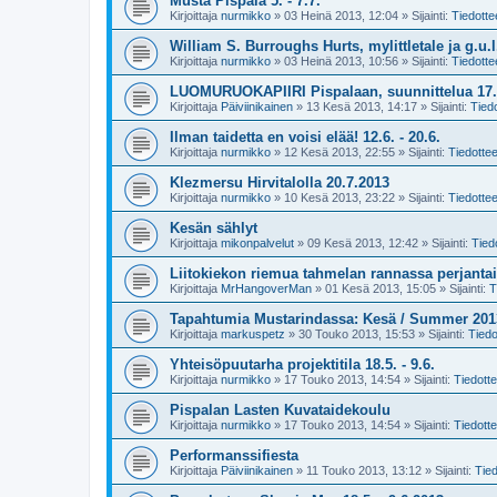
Musta Pispala 5. - 7.7.
Kirjoittaja
nurmikko
»
03 Heinä 2013, 12:04
» Sijainti:
Tiedotte
William S. Burroughs Hurts, mylittletale ja g.u.l.
Kirjoittaja
nurmikko
»
03 Heinä 2013, 10:56
» Sijainti:
Tiedotte
LUOMURUOKAPIIRI Pispalaan, suunnittelua 17.
Kirjoittaja
Päiviinikainen
»
13 Kesä 2013, 14:17
» Sijainti:
Tiedo
Ilman taidetta en voisi elää! 12.6. - 20.6.
Kirjoittaja
nurmikko
»
12 Kesä 2013, 22:55
» Sijainti:
Tiedottee
Klezmersu Hirvitalolla 20.7.2013
Kirjoittaja
nurmikko
»
10 Kesä 2013, 23:22
» Sijainti:
Tiedottee
Kesän sählyt
Kirjoittaja
mikonpalvelut
»
09 Kesä 2013, 12:42
» Sijainti:
Tied
Liitokiekon riemua tahmelan rannassa perjantai
Kirjoittaja
MrHangoverMan
»
01 Kesä 2013, 15:05
» Sijainti:
T
Tapahtumia Mustarindassa: Kesä / Summer 201
Kirjoittaja
markuspetz
»
30 Touko 2013, 15:53
» Sijainti:
Tiedo
Yhteisöpuutarha projektitila 18.5. - 9.6.
Kirjoittaja
nurmikko
»
17 Touko 2013, 14:54
» Sijainti:
Tiedotte
Pispalan Lasten Kuvataidekoulu
Kirjoittaja
nurmikko
»
17 Touko 2013, 14:54
» Sijainti:
Tiedotte
Performanssifiesta
Kirjoittaja
Päiviinikainen
»
11 Touko 2013, 13:12
» Sijainti:
Tied