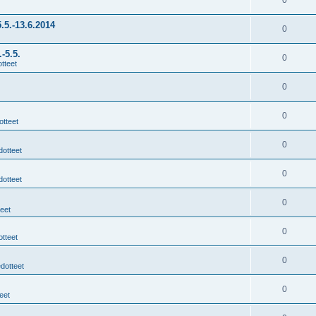
0
.5.-13.6.2014
0
-5.5.
0
tteet
0
0
otteet
0
dotteet
0
dotteet
0
teet
0
otteet
0
edotteet
0
eet