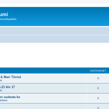
rumi
skustelupalsta
VASTAUKSET
n & Mari Törmä
0
et
.21 klo 17
0
et
sen uudesta ko
0
dotteet
0